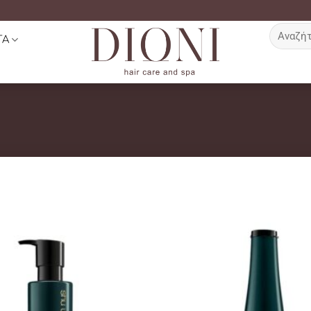
Αναζήτη
ΤΑ
για: