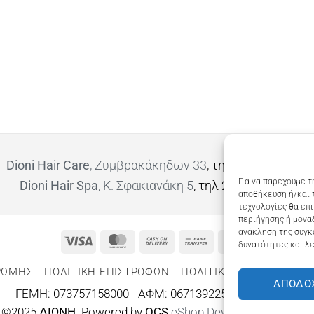
Dioni Hair Care
, Ζυμβρακάκηδων 33
, τηλ 28210 91906
Για να παρέχουμε τ
Dioni Hair Spa
, Κ. Σφακιανάκη 5
, τηλ 28210 94712
αποθήκευση ή/και 
τεχνολογίες θα επ
περιήγησης ή μοναδ
ανάκληση της συγκ
Visa
MasterCard
Cash
Bank
Google
δυνατότητες και λε
On
Transfer
Wallet
ΡΩΜΗΣ
ΠΟΛΙΤΙΚΉ ΕΠΙΣΤΡΟΦΏΝ
ΠΟΛΙΤΙΚΉ ΑΠΟΡΡΉΤΟΥ – 
Delivery
ΑΠΟΔΟ
ΓΕΜΗ: 073757158000 - ΑΦΜ: 067139225 ΔΟΥ:ΧΑΝΙΩΝ
©2025
ΔΙΩΝΗ
. Powered by
OCS
eShop Development
Engine