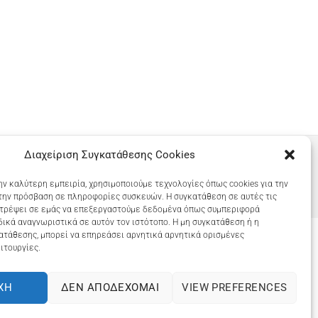
Διαχείριση Συγκατάθεσης Cookies
ην καλύτερη εμπειρία, χρησιμοποιούμε τεχνολογίες όπως cookies για την
την πρόσβαση σε πληροφορίες συσκευών. Η συγκατάθεση σε αυτές τις
ιτρέψει σε εμάς να επεξεργαστούμε δεδομένα όπως συμπεριφορά
ικά αναγνωριστικά σε αυτόν τον ιστότοπο. Η μη συγκατάθεση ή η
ατάθεσης, μπορεί να επηρεάσει αρνητικά αρνητικά ορισμένες
ιτουργίες.
COOKIES (ΕΕ)
ΧΉ
ΔΕΝ ΑΠΟΔΈΧΟΜΑΙ
VIEW PREFERENCES