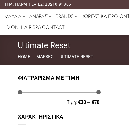
Μετάβαση
ΤΗΛ. ΠΑΡΑΓΓΕΛΙΕΣ: 28210 91906
στο
ΜΑΛΛΙΑ
ΑΝΔΡΑΣ
BRANDS
ΚΟΡΕΑΤΙΚΑ ΠΡΟΙΟΝ
περιεχόμενο
DIONI HAIR SPA CONTACT
Ultimate Reset
HOME
-
ΜΆΡΚΕΣ
-
ULTIMATE RESET
ΦΙΛΤΡΆΡΙΣΜΑ ΜΕ ΤΙΜΉ
Ελάχιστη
Μέγιστη
Τιμή:
€30
—
€70
τιμή
τιμή
ΧΑΡΑΚΤΗΡΙΣΤΙΚΑ