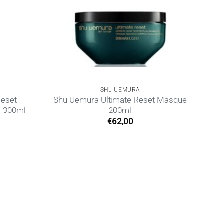
SHU UEMURA
Reset
Shu Uemura Ultimate Reset Masque
o 300ml
200ml
€
62,00