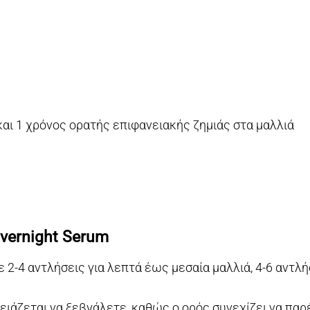
και 1 χρόνος ορατής επιφανειακής ζημιάς στα μαλλιά
vernight Serum
 2-4 αντλήσεις για λεπτά έως μεσαία μαλλιά, 4-6 αντλή
χρειάζεται να ξεβγάλετε, καθώς ο ορός συνεχίζει να πα