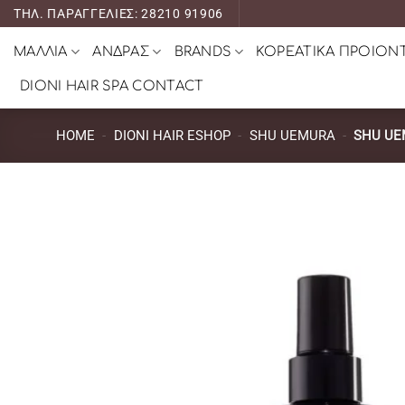
Μετάβαση
ΤΗΛ. ΠΑΡΑΓΓΕΛΙΕΣ: 28210 91906
στο
ΜΑΛΛΙΑ
ΑΝΔΡΑΣ
BRANDS
ΚΟΡΕΑΤΙΚΑ ΠΡΟΙΟΝ
περιεχόμενο
DIONI HAIR SPA CONTACT
HOME
-
DIONI HAIR ESHOP
-
SHU UEMURA
-
SHU UE