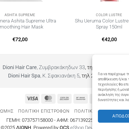
ASHITA SUPREME
COLOR LUSTRE
era Ashita Supreme Ultra
Shu Ueruma Color Lustre
moothing Hair Mask
Spray 150ml
€
72,00
€
42,00
Dioni Hair Care
, Ζυμβρακάκηδων 33
, τηλ 28210 91906
Για να παρέχουμε τ
Dioni Hair Spa
, Κ. Σφακιανάκη 5
, τηλ 28210 94712
αποθήκευση ή/και 
τεχνολογίες θα επ
περιήγησης ή μοναδ
ανάκληση της συγκ
Visa
MasterCard
Cash
Bank
Google
δυνατότητες και λε
On
Transfer
Wallet
ΡΩΜΗΣ
ΠΟΛΙΤΙΚΉ ΕΠΙΣΤΡΟΦΏΝ
ΠΟΛΙΤΙΚΉ ΑΠΟΡΡΉΤΟΥ – 
Delivery
ΑΠΟΔΟ
ΓΕΜΗ: 073757158000 - ΑΦΜ: 067139225 ΔΟΥ:ΧΑΝΙΩΝ
©2025
ΔΙΩΝΗ
. Powered by
OCS
eShop Development
Engine