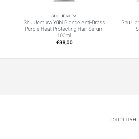
SHU UEMURA
Shu Uemura Yūbi Blonde Anti-Brass
Shu Uem
ml
Purple Heat Protecting Hair Serum
S
100ml
€
38,00
ΤΡΟΠΟΙ ΠΛΗ