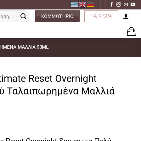
ση
HAIR SPA
ΚΟΜΜΩΤΗΡΙΟ
ΡΗΜΈΝΑ ΜΑΛΛΙΆ 90ML
imate Reset Overnight
λύ Ταλαιπωρημένα Μαλλιά