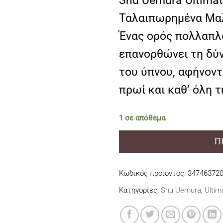
Shu Uemura Ultimat
Ταλαιπωρημένα Μα
Ένας ορός πολλαπλ
επανορθώνει τη δύν
του ύπνου, αφήνοντ
πρωί και καθ’ όλη τ
1 σε απόθεμα
Π
Κωδικός προϊόντος:
34746372
Κατηγορίες:
Shu Uemura
,
Ultim