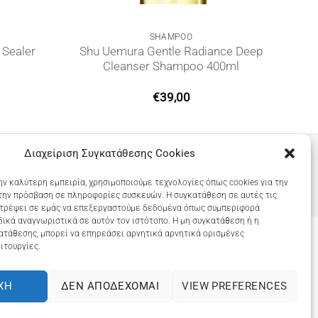
SHAMPOO
 Sealer
Shu Uemura Gentle Radiance Deep
Cleanser Shampoo 400ml
€
39,00
Διαχείριση Συγκατάθεσης Cookies
ην καλύτερη εμπειρία, χρησιμοποιούμε τεχνολογίες όπως cookies για την
την πρόσβαση σε πληροφορίες συσκευών. Η συγκατάθεση σε αυτές τις
ιτρέψει σε εμάς να επεξεργαστούμε δεδομένα όπως συμπεριφορά
ικά αναγνωριστικά σε αυτόν τον ιστότοπο. Η μη συγκατάθεση ή η
ατάθεσης, μπορεί να επηρεάσει αρνητικά αρνητικά ορισμένες
ιτουργίες.
COOKIES (ΕΕ)
ΧΉ
ΔΕΝ ΑΠΟΔΈΧΟΜΑΙ
VIEW PREFERENCES