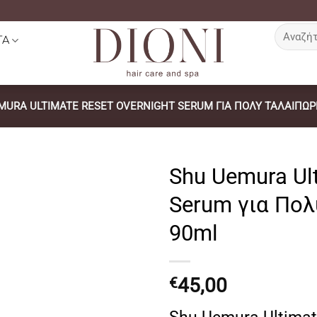
Αναζήτη
ΤΑ
για:
MURA ULTIMATE RESET OVERNIGHT SERUM ΓΙΑ ΠΟΛΎ ΤΑΛΑΙΠΩ
Shu Uemura Ult
Serum για Πο
90ml
45,00
€