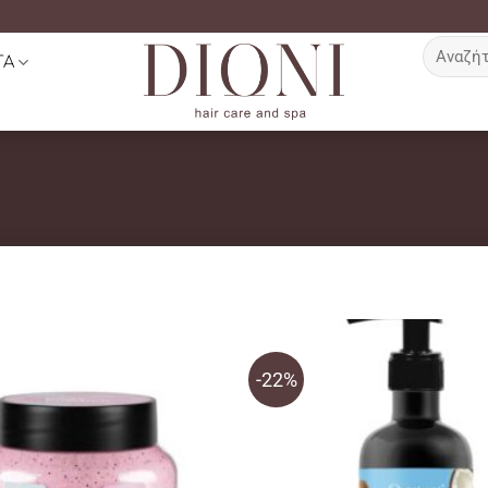
Αναζήτη
ΤΑ
για:
-22%