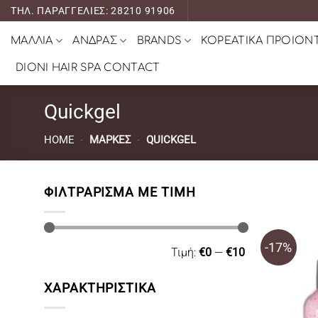
Μετάβαση
ΤΗΛ. ΠΑΡΑΓΓΕΛΙΕΣ: 28210 91906
στο
ΜΑΛΛΙΑ
ΑΝΔΡΑΣ
BRANDS
ΚΟΡΕΑΤΙΚΑ ΠΡΟΙΟΝ
περιεχόμενο
DIONI HAIR SPA CONTACT
Quickgel
HOME
-
ΜΆΡΚΕΣ
-
QUICKGEL
ΦΙΛΤΡΆΡΙΣΜΑ ΜΕ ΤΙΜΉ
-17%
Ελάχιστη
Μέγιστη
Τιμή:
€0
—
€10
τιμή
τιμή
ΧΑΡΑΚΤΗΡΙΣΤΙΚΑ