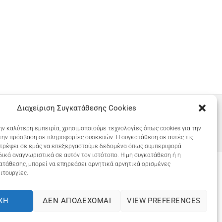
Διαχείριση Συγκατάθεσης Cookies
ην καλύτερη εμπειρία, χρησιμοποιούμε τεχνολογίες όπως cookies για την
την πρόσβαση σε πληροφορίες συσκευών. Η συγκατάθεση σε αυτές τις
ιτρέψει σε εμάς να επεξεργαστούμε δεδομένα όπως συμπεριφορά
ικά αναγνωριστικά σε αυτόν τον ιστότοπο. Η μη συγκατάθεση ή η
ατάθεσης, μπορεί να επηρεάσει αρνητικά αρνητικά ορισμένες
ιτουργίες.
COOKIES (ΕΕ)
ΧΉ
ΔΕΝ ΑΠΟΔΈΧΟΜΑΙ
VIEW PREFERENCES