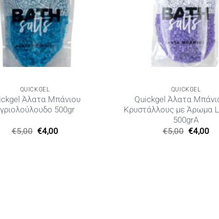
QUICKGEL
QUICKGEL
ickgel Άλατα Μπάνιου
Quickgel Άλατα Μπάνι
γριολούλουδο 500gr
Κρυστάλλους με Άρωμα L
500grΑ
Original
Η
Original
Η
€
5,00
€
4,00
€
5,00
€
4,00
price
τρέχουσα
price
τρ
was:
τιμή
was:
τι
€5,00.
είναι:
€5,00.
είν
€4,00.
€4