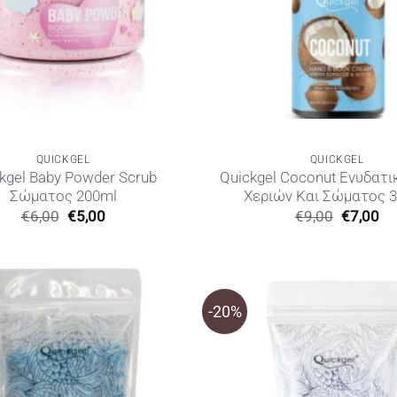
QUICKGEL
QUICKGEL
kgel Baby Powder Scrub
Quickgel Coconut Ενυδατι
Σώματος 200ml
Χεριών Και Σώματος 
Original
Η
Original
Η
€
6,00
€
5,00
€
9,00
€
7,00
price
τρέχουσα
price
τρ
was:
τιμή
was:
τι
€6,00.
είναι:
€9,00.
είν
€5,00.
€7
-20%