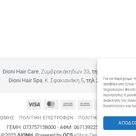
Dioni Hair Care
, Ζυμβρακάκηδων 33
, τηλ 28210 91906
Για να παρέχουμε τ
Dioni Hair Spa
, Κ. Σφακιανάκη 5
, τηλ 28210 94712
αποθήκευση ή/και 
τεχνολογίες θα επ
περιήγησης ή μοναδ
ανάκληση της συγκ
Visa
MasterCard
Cash
Bank
Google
δυνατότητες και λε
On
Transfer
Wallet
ΡΩΜΗΣ
ΠΟΛΙΤΙΚΉ ΕΠΙΣΤΡΟΦΏΝ
ΠΟΛΙΤΙΚΉ ΑΠΟΡΡΉΤΟΥ – 
Delivery
ΑΠΟΔΟ
ΓΕΜΗ: 073757158000 - ΑΦΜ: 067139225 ΔΟΥ:ΧΑΝΙΩΝ
©2025
ΔΙΩΝΗ
. Powered by
OCS
eShop Development
Engine