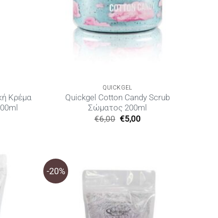
QUICKGEL
κή Κρέμα
Quickgel Cotton Candy Scrub
300ml
Σώματος 200ml
Original
Η
€
6,00
€
5,00
έχουσα
price
τρέχουσα
μή
was:
τιμή
αι:
€6,00.
είναι:
,00.
€5,00.
-20%