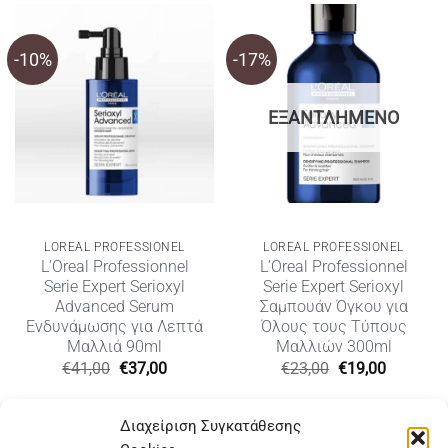
-10%
-17%
ΕΞΑΝΤΛΗΜΈΝΟ
LOREAL PROFESSIONEL
LOREAL PROFESSIONEL
L’Oreal Professionnel
L’Oreal Professionnel
Serie Expert Serioxyl
Serie Expert Serioxyl
Advanced Serum
Σαμπουάν Όγκου για
Ενδυνάμωσης για Λεπτά
Όλους τους Τύπους
Μαλλιά 90ml
Μαλλιών 300ml
Original
Η
Original
Η
€
41,00
€
37,00
€
23,00
€
19,00
price
τρέχουσα
price
τρέχουσ
was:
τιμή
was:
τιμή
€41,00.
είναι:
€23,00.
είναι:
Διαχείριση Συγκατάθεσης
€37,00.
€19,00.