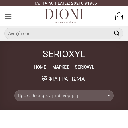
Μετάβαση
ΤΗΛ. ΠΑΡΑΓΓΕΛΙΕΣ: 28210 91906
στο
περιεχόμενο
Αναζήτηση
για:
SERIOXYL
HOME
-
ΜΆΡΚΕΣ
-
SERIOXYL
ΦΙΛΤΡΆΡΙΣΜΑ