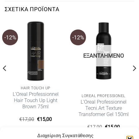
ΣΧΕΤΙΚΆ ΠΡΟΪΌΝΤΑ
-12%
-12%
ΕΞΑΝΤΛΗΜΈΝΟ
HAIR TOUCH UP
L’Oreal Professionnel
LOREAL PROFESSIONEL
Hair Touch Up Light
L’Oreal Professionnel
Brown 75ml
Tecni.Art Texture
Transformer Gel 150ml
Original
Η
€
17,00
€
15,00
price
τρέχουσα
Original
Η
€
17,00
€
15,00
was:
τιμή
υσα
price
τρέχουσ
€17,00.
είναι:
Διαχείριση Συγκατάθεσης
was:
τιμή
€15,00.