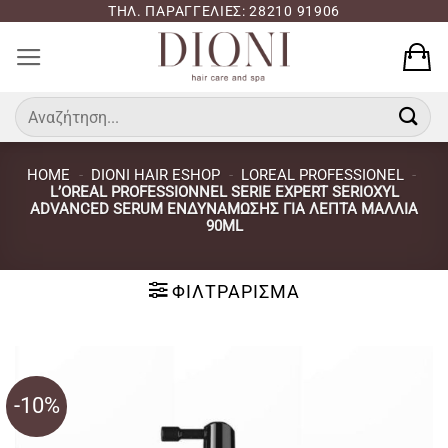
Μετάβαση
ΤΗΛ. ΠΑΡΑΓΓΕΛΙΕΣ: 28210 91906
στο
περιεχόμενο
Αναζήτηση
για:
HOME
-
DIONI HAIR ESHOP
-
LOREAL PROFESSIONEL
-
L’OREAL PROFESSIONNEL SERIE EXPERT SERIOXYL
ADVANCED SERUM ΕΝΔΥΝΆΜΩΣΗΣ ΓΙΑ ΛΕΠΤΆ ΜΑΛΛΙΆ
90ML
ΦΙΛΤΡΆΡΙΣΜΑ
-10%