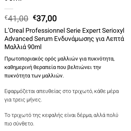
Original
Η
41,00
37,00
€
€
price
τρέχουσα
L’Oreal Professionnel Serie Expert Serioxyl
was:
τιμή
Advanced Serum Ενδυνάμωσης για Λεπτά
€41,00.
είναι:
Μαλλιά 90ml
€37,00.
Πρωτοποριακός ορός μαλλιών για πυκνότητα,
καθημερινή θεραπεία που βελτιώνει την
πυκνότητα των μαλλιών.
Εφαρμόζεται απευθείας στο τριχωτό, κάθε μέρα
για τρεις μήνες.
Το τριχωτό της κεφαλής είναι δέρμα, αλλά πολύ
πιο σύνθετο.