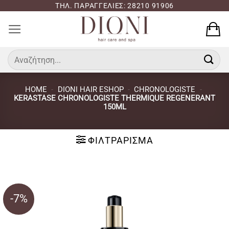
Μετάβαση
ΤΗΛ. ΠΑΡΑΓΓΕΛΙΕΣ: 28210 91906
στο
περιεχόμενο
Αναζήτηση
για:
HOME
-
DIONI HAIR ESHOP
-
CHRONOLOGISTE
-
KERASTASE CHRONOLOGISTE THERMIQUE REGENERANT
150ML
ΦΙΛΤΡΆΡΙΣΜΑ
-7%