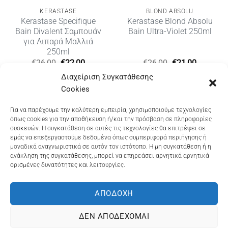
KERASTASE
BLOND ABSOLU
Kerastase Specifique
Kerastase Blond Absolu
Bain Divalent Σαμπουάν
Bain Ultra-Violet 250ml
για Λιπαρά Μαλλιά
250ml
Original
Η
Original
Η
€
26,00
€
22,00
€
26,00
€
21,00
price
τρέχουσα
price
τρέχουσ
Διαχείριση Συγκατάθεσης
was:
τιμή
was:
τιμή
€26,00.
είναι:
€26,00.
είναι:
Cookies
€22,00.
€21,00.
Dioni Hair Care
, Ζυμβρακάκηδων 33
, τηλ 28210
Για να παρέχουμε την καλύτερη εμπειρία, χρησιμοποιούμε τεχνολογίες
όπως cookies για την αποθήκευση ή/και την πρόσβαση σε πληροφορίες
91906
συσκευών. Η συγκατάθεση σε αυτές τις τεχνολογίες θα επιτρέψει σε
εμάς να επεξεργαστούμε δεδομένα όπως συμπεριφορά περιήγησης ή
Dioni Hair Spa
, Κ. Σφακιανάκη 5
, τηλ 28210 94712
μοναδικά αναγνωριστικά σε αυτόν τον ιστότοπο. Η μη συγκατάθεση ή η
ανάκληση της συγκατάθεσης, μπορεί να επηρεάσει αρνητικά αρνητικά
ορισμένες δυνατότητες και λειτουργίες.
Visa
MasterCard
Cash
Bank
Google
On
Transfer
Wallet
ΑΠΟΔΟΧΉ
ΤΡΟΠΟΙ ΠΛΗΡΩΜΗΣ
ΠΟΛΙΤΙΚΉ ΕΠΙΣΤΡΟΦΏΝ
Delivery
ΠΟΛΙΤΙΚΉ ΑΠΟΡΡΉΤΟΥ – COOKIES (ΕΕ)
ΔΕΝ ΑΠΟΔΈΧΟΜΑΙ