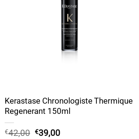
Kerastase Chronologiste Thermique
Regenerant 150ml
Original
Η
42,00
39,00
€
€