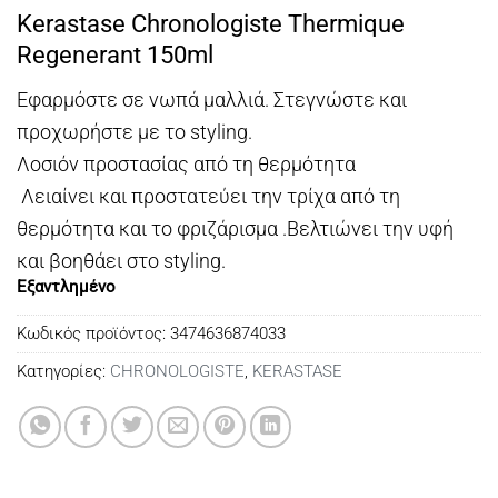
price
τρέχουσα
Kerastase Chronologiste Thermique
was:
τιμή
Regenerant 150ml
€42,00.
είναι:
€39,00.
Εφαρμόστε σε νωπά μαλλιά. Στεγνώστε και
προχωρήστε με το styling.
Λοσιόν προστασίας από τη θερμότητα
Λειαίνει και προστατεύει την τρίχα από τη
θερμότητα και το φριζάρισμα .Βελτιώνει την υφή
και βοηθάει στο styling.
Εξαντλημένο
Κωδικός προϊόντος:
3474636874033
Κατηγορίες:
CHRONOLOGISTE
,
KERASTASE