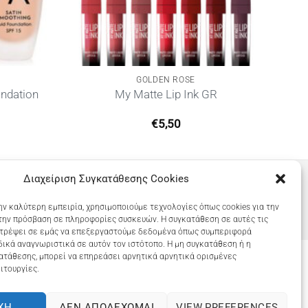
GOLDEN ROSE
undation
My Matte Lip Ink GR
€
5,50
Διαχείριση Συγκατάθεσης Cookies
ην καλύτερη εμπειρία, χρησιμοποιούμε τεχνολογίες όπως cookies για την
την πρόσβαση σε πληροφορίες συσκευών. Η συγκατάθεση σε αυτές τις
ιτρέψει σε εμάς να επεξεργαστούμε δεδομένα όπως συμπεριφορά
ικά αναγνωριστικά σε αυτόν τον ιστότοπο. Η μη συγκατάθεση ή η
ατάθεσης, μπορεί να επηρεάσει αρνητικά αρνητικά ορισμένες
ιτουργίες.
COOKIES (ΕΕ)
ΧΉ
ΔΕΝ ΑΠΟΔΈΧΟΜΑΙ
VIEW PREFERENCES