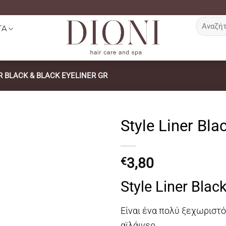
Αναζήτη
ΤΑ
για:
R BLACK & BLACK EYELINER GR
Style Liner Bla
3,80
€
Style Liner Blac
Είναι ένα πολύ ξεχωριστό
αϊλάινερ.