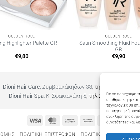
GOLDEN ROSE
GOLDEN ROSE
Satin Smoothing Fluid Fo
ng Highlighter Palette GR
GR
€
9,80
€
9,90
Dioni Hair Care
, Ζυμβρακάκηδων 33
, τηλ 28210 91906
Για να παρέχουμε τ
Dioni Hair Spa
, Κ. Σφακιανάκη 5
, τηλ 28210 94712
αποθήκευση ή/και 
τεχνολογίες θα επ
περιήγησης ή μοναδ
ανάκληση της συγκ
Visa
MasterCard
Cash
Bank
Google
δυνατότητες και λε
On
Transfer
Wallet
ΡΩΜΗΣ
ΠΟΛΙΤΙΚΉ ΕΠΙΣΤΡΟΦΏΝ
ΠΟΛΙΤΙΚΉ ΑΠΟΡΡΉΤΟΥ – 
Delivery
ΑΠΟΔΟ