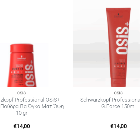
OSIS
OSIS
zkopf Professional OSiS+
Schwarzkopf Professiona
– Πούδρα Για Όγκο Ματ Όψη
G.Force 150ml
10 gr
€
14,00
€
14,00