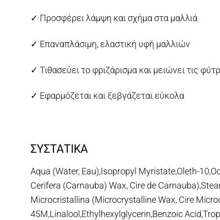
✓ Προσφέρει λάμψη και σχήμα στα μαλλιά
✓ Επαναπλάσιμη, ελαστική υφή μαλλιών
✓ Τιθασεύει το φριζάρισμα και μειώνει τις φύτ
✓ Εφαρμόζεται και ξεβγάζεται εύκολα
ΣΥΣΤΑΤΙΚΑ
Aqua (Water, Eau),Isopropyl Myristate,Oleth-10,
Cerifera (Carnauba) Wax, Cire de Carnauba),Stea
Microcristallina (Microcrystalline Wax, Cire Micr
45M,Linalool,Ethylhexylglycerin,Benzoic Acid,Tr