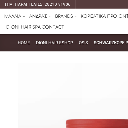
Μετάβαση
ΤΗΛ. ΠΑΡΑΓΓΕΛΙΕΣ: 28210 91906
στο
ΜΑΛΛΙΑ
ΑΝΔΡΑΣ
BRANDS
ΚΟΡΕΑΤΙΚΑ ΠΡΟΙΟΝ
περιεχόμενο
DIONI HAIR SPA CONTACT
HOME
-
DIONI HAIR ESHOP
-
OSIS
-
SCHWARZKOPF PR