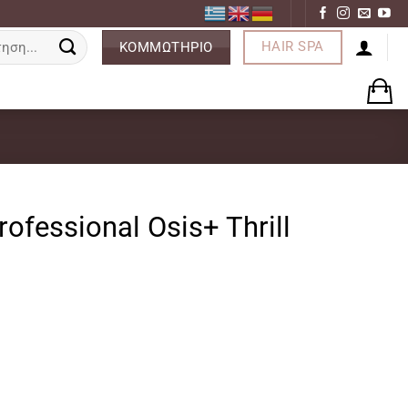
ση
HAIR SPA
ΚΟΜΜΩΤΗΡΙΟ
ofessional Osis+ Thrill