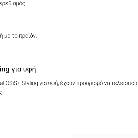
ερεθισμός.
 με το προϊόν.
ing για υφή
l OSiS+ Styling για υφή, έχουν προορισμό να τελειοποι
ς.