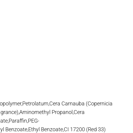
 Copolymer,Petrolatum,Cera Carnauba (Copernicia
Fragrance),Aminomethyl Propanol,Cera
late,Paraffin,PEG-
yl Benzoate,Ethyl Benzoate,CI 17200 (Red 33)