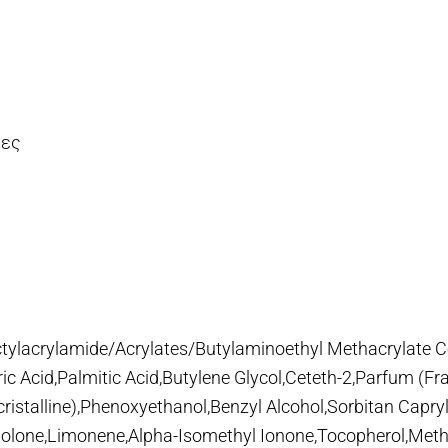
ρες
Octylacrylamide/Acrylates/Butylaminoethyl Methacrylate
ric Acid,Palmitic Acid,Butylene Glycol,Ceteth-2,Parfum (
ocristalline),Phenoxyethanol,Benzyl Alcohol,Sorbitan Capry
opolone,Limonene,Alpha-Isomethyl Ionone,Tocopherol,Meth