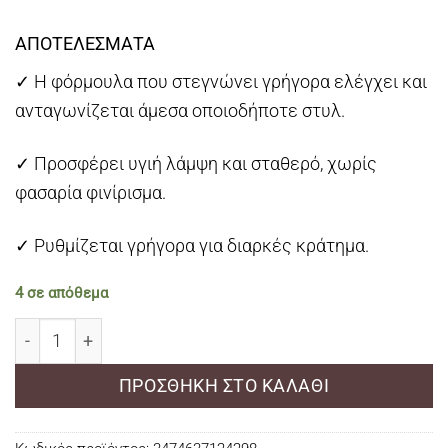
ΑΠΟΤΕΛΕΣΜΑΤΑ
✓ Η φόρμουλα που στεγνώνει γρήγορα ελέγχει και
ανταγωνίζεται άμεσα οποιοδήποτε στυλ.
✓ Προσφέρει υγιή λάμψη και σταθερό, χωρίς
φασαρία φινίρισμα.
✓ Ρυθμίζεται γρήγορα για διαρκές κράτημα.
4 σε απόθεμα
Redken Quick Dry 18 Instant Finishing Hairspray 400ml 
ΠΡΟΣΘΉΚΗ ΣΤΟ ΚΑΛΆΘΙ