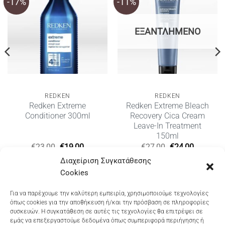
-17%
-11%
ΕΞΑΝΤΛΗΜΈΝΟ
REDKEN
REDKEN
Redken Extreme
Redken Extreme Bleach
Conditioner 300ml
Recovery Cica Cream
Leave-In Treatment
150ml
Original
Η
Original
Η
€
23,00
€
19,00
€
27,00
€
24,00
υσα
price
τρέχουσα
price
τρέχουσ
Διαχείριση Συγκατάθεσης
was:
τιμή
was:
τιμή
€23,00.
είναι:
€27,00.
είναι:
Cookies
€19,00.
€24,00.
Dioni Hair Care
, Ζυμβρακάκηδων 33
, τηλ 28210
Για να παρέχουμε την καλύτερη εμπειρία, χρησιμοποιούμε τεχνολογίες
όπως cookies για την αποθήκευση ή/και την πρόσβαση σε πληροφορίες
91906
συσκευών. Η συγκατάθεση σε αυτές τις τεχνολογίες θα επιτρέψει σε
εμάς να επεξεργαστούμε δεδομένα όπως συμπεριφορά περιήγησης ή
Dioni Hair Spa
, Κ. Σφακιανάκη 5
, τηλ 28210 94712