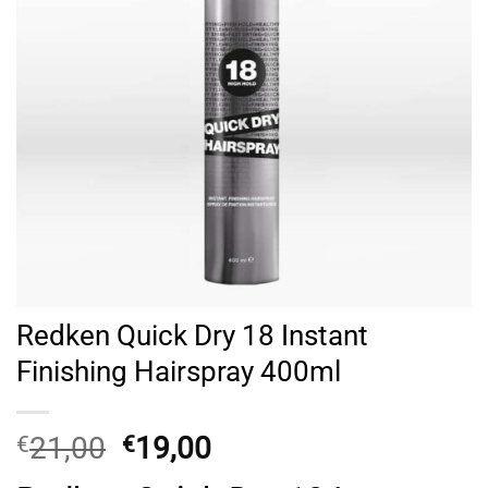
Redken Quick Dry 18 Instant
Finishing Hairspray 400ml
Original
Η
21,00
19,00
€
€
price
τρέχουσα