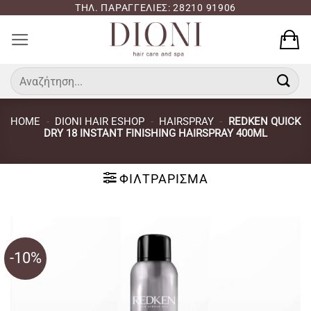
Μετάβαση
ΤΗΛ. ΠΑΡΑΓΓΕΛΙΕΣ: 28210 91906
στο
περιεχόμενο
Αναζήτηση
για:
HOME
-
DIONI HAIR ESHOP
-
HAIRSPRAY
-
REDKEN QUICK
DRY 18 INSTANT FINISHING HAIRSPRAY 400ML
ΦΙΛΤΡΆΡΙΣΜΑ
-10%