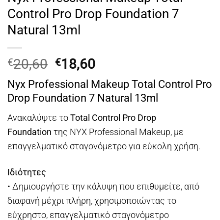
Control Pro Drop Foundation 7
Natural 13ml
Original
Η
20,60
18,60
€
€
price
τρέχουσα
Nyx Professional Makeup Total Control Pro
was:
τιμή
Drop Foundation 7 Natural 13ml
€20,60.
είναι:
€18,60.
Ανακαλύψτε το
Total Control Pro Drop
Foundation
της NYX Professional Makeup, με
επαγγελματικό σταγονόμετρο για εύκολη χρήση.
Ιδιότητες
• Δημιουργήστε την κάλυψη που επιθυμείτε, από
διαφανή μέχρι πλήρη, χρησιμοποιώντας το
εύχρηστο, επαγγελματικό σταγονόμετρο