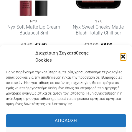
NYX
NYX
Nyx Soft Matte Lip Cream
Nyx Sweet Cheeks Matte
Budapest 8ml
Blush Totally Chill 5gr
Original
Η
Original
Η
€
9,50
€
7,50
€
10,90
€
8,90
price
τρέχουσα
price
τρέχουσ
Διαχείριση Συγκατάθεσης
was:
τιμή
was:
τιμή
€9,50.
είναι:
€10,90.
είναι:
Cookies
€7,50.
€8,90.
Dioni Hair Care
, Ζυμβρακάκηδων 33
, τηλ 28210
Για να παρέχουμε την καλύτερη εμπειρία, χρησιμοποιούμε τεχνολογίες
όπως cookies για την αποθήκευση ή/και την πρόσβαση σε πληροφορίες
91906
συσκευών. Η συγκατάθεση σε αυτές τις τεχνολογίες θα επιτρέψει σε
εμάς να επεξεργαστούμε δεδομένα όπως συμπεριφορά περιήγησης ή
Dioni Hair Spa
, Κ. Σφακιανάκη 5
, τηλ 28210 94712
μοναδικά αναγνωριστικά σε αυτόν τον ιστότοπο. Η μη συγκατάθεση ή η
ανάκληση της συγκατάθεσης, μπορεί να επηρεάσει αρνητικά αρνητικά
ορισμένες δυνατότητες και λειτουργίες.
Visa
MasterCard
Cash
Bank
Google
On
Transfer
Wallet
ΑΠΟΔΟΧΉ
ΤΡΟΠΟΙ ΠΛΗΡΩΜΗΣ
ΠΟΛΙΤΙΚΉ ΕΠΙΣΤΡΟΦΏΝ
Delivery
ΠΟΛΙΤΙΚΉ ΑΠΟΡΡΉΤΟΥ – COOKIES (ΕΕ)