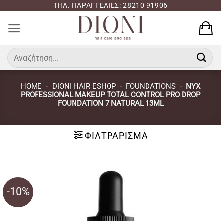
Μετάβαση
ΤΗΛ. ΠΑΡΑΓΓΕΛΙΕΣ: 28210 91906
στο
περιεχόμενο
Αναζήτηση
για:
HOME
-
DIONI HAIR ESHOP
-
FOUNDATIONS
-
NYX
PROFESSIONAL MAKEUP TOTAL CONTROL PRO DROP
FOUNDATION 7 NATURAL 13ML
ΦΙΛΤΡΆΡΙΣΜΑ
-10%