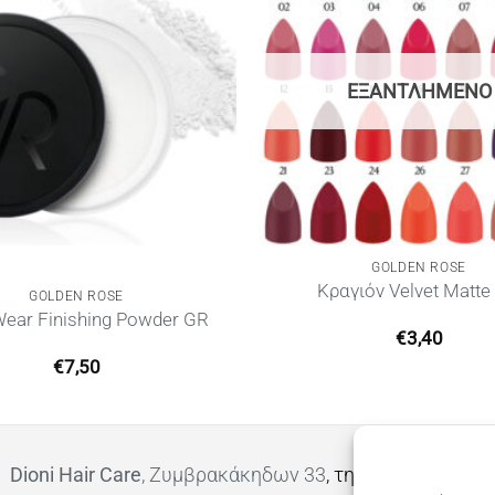
ΕΞΑΝΤΛΗΜΈΝΟ
GOLDEN ROSE
Κραγιόν Velvet Matte
GOLDEN ROSE
ear Finishing Powder GR
€
3,40
€
7,50
Dioni Hair Care
, Ζυμβρακάκηδων 33
, τηλ 28210 91906