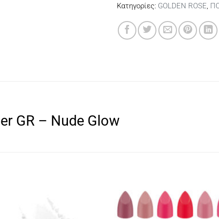
Κατηγορίες:
GOLDEN ROSE
,
Π
er GR – Nude Glow