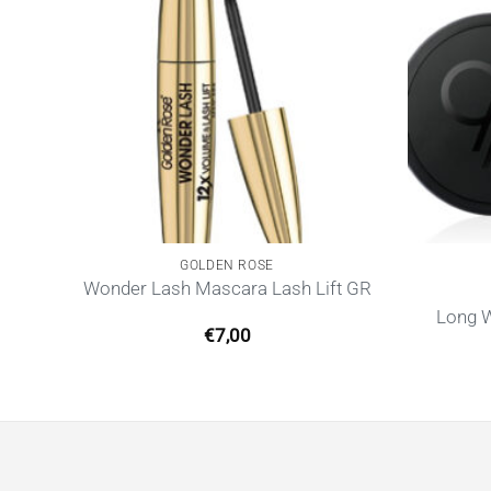
GOLDEN ROSE
Wonder Lash Mascara Lash Lift GR
Long W
€
7,00