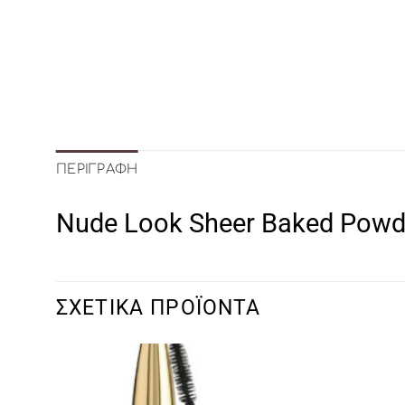
ΠΕΡΙΓΡΑΦΉ
Nude Look Sheer Baked Powd
ΣΧΕΤΙΚΆ ΠΡΟΪΌΝΤΑ