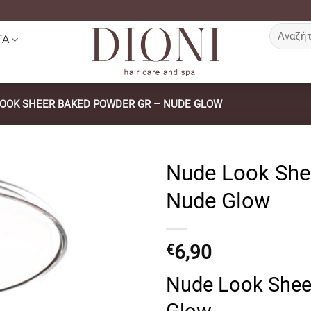
Αναζήτη
ΤΑ
για:
OOK SHEER BAKED POWDER GR – NUDE GLOW
Nude Look She
Nude Glow
6,90
€
Nude Look Shee
Glow