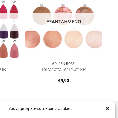
ΕΞΑΝΤΛΗΜΈΝΟ
GOLDEN ROSE
 GR
Terracotta Stardust GR
€
9,90
Διαχείριση Συγκατάθεσης Cookies