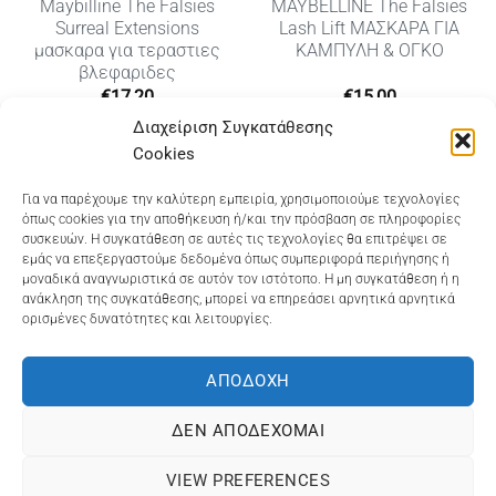
Maybilline The Falsies
MAYBELLINE The Falsies
Surreal Extensions
Lash Lift ΜΑΣΚΑΡΑ ΓΙΑ
μασκαρα για τεραστιες
ΚΑΜΠΥΛΗ & ΟΓΚΟ
βλεφαριδες
€
17,20
€
15,00
Διαχείριση Συγκατάθεσης
Cookies
Dioni Hair Care
, Ζυμβρακάκηδων 33
, τηλ 28210
Για να παρέχουμε την καλύτερη εμπειρία, χρησιμοποιούμε τεχνολογίες
όπως cookies για την αποθήκευση ή/και την πρόσβαση σε πληροφορίες
91906
συσκευών. Η συγκατάθεση σε αυτές τις τεχνολογίες θα επιτρέψει σε
εμάς να επεξεργαστούμε δεδομένα όπως συμπεριφορά περιήγησης ή
Dioni Hair Spa
, Κ. Σφακιανάκη 5
, τηλ 28210 94712
μοναδικά αναγνωριστικά σε αυτόν τον ιστότοπο. Η μη συγκατάθεση ή η
ανάκληση της συγκατάθεσης, μπορεί να επηρεάσει αρνητικά αρνητικά
ορισμένες δυνατότητες και λειτουργίες.
Visa
MasterCard
Cash
Bank
Google
On
Transfer
Wallet
ΑΠΟΔΟΧΉ
ΤΡΟΠΟΙ ΠΛΗΡΩΜΗΣ
ΠΟΛΙΤΙΚΉ ΕΠΙΣΤΡΟΦΏΝ
Delivery
ΠΟΛΙΤΙΚΉ ΑΠΟΡΡΉΤΟΥ – COOKIES (ΕΕ)
ΔΕΝ ΑΠΟΔΈΧΟΜΑΙ
ΓΕΜΗ: 073757158000 - ΑΦΜ: 067139225 ΔΟΥ:ΧΑΝΙΩΝ
VIEW PREFERENCES
©2025
ΔΙΩΝΗ
. Powered by
OCS
eShop Development