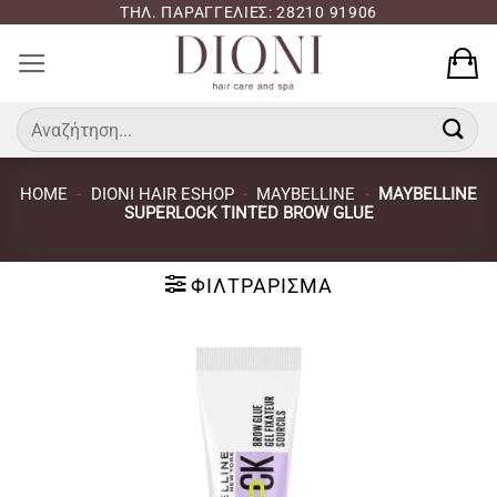
Μετάβαση
ΤΗΛ. ΠΑΡΑΓΓΕΛΙΕΣ: 28210 91906
στο
περιεχόμενο
Αναζήτηση
για:
HOME
-
DIONI HAIR ESHOP
-
MAYBELLINE
-
MAYBELLINE
SUPERLOCK TINTED BROW GLUE
ΦΙΛΤΡΆΡΙΣΜΑ