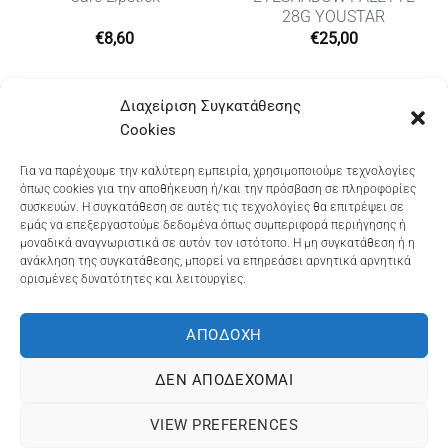
28G YOUSTAR
€
8,60
€
25,00
Διαχείριση Συγκατάθεσης
Cookies
Dioni Hair Care
, Ζυμβρακάκηδων 33
, τηλ 28210
91906
Για να παρέχουμε την καλύτερη εμπειρία, χρησιμοποιούμε τεχνολογίες
Dioni Hair Spa
, Κ. Σφακιανάκη 5
, τηλ 28210 94712
όπως cookies για την αποθήκευση ή/και την πρόσβαση σε πληροφορίες
συσκευών. Η συγκατάθεση σε αυτές τις τεχνολογίες θα επιτρέψει σε
εμάς να επεξεργαστούμε δεδομένα όπως συμπεριφορά περιήγησης ή
μοναδικά αναγνωριστικά σε αυτόν τον ιστότοπο. Η μη συγκατάθεση ή η
ανάκληση της συγκατάθεσης, μπορεί να επηρεάσει αρνητικά αρνητικά
Visa
MasterCard
Cash
Bank
Google
ορισμένες δυνατότητες και λειτουργίες.
On
Transfer
Wallet
ΤΡΟΠΟΙ ΠΛΗΡΩΜΗΣ
ΠΟΛΙΤΙΚΉ ΕΠΙΣΤΡΟΦΏΝ
Delivery
ΠΟΛΙΤΙΚΉ ΑΠΟΡΡΉΤΟΥ – COOKIES (ΕΕ)
ΑΠΟΔΟΧΉ
ΓΕΜΗ: 073757158000 - ΑΦΜ: 067139225 ΔΟΥ:ΧΑΝΙΩΝ
ΔΕΝ ΑΠΟΔΈΧΟΜΑΙ
©2025
ΔΙΩΝΗ
. Powered by
OCS
eShop Development
Engine
VIEW PREFERENCES