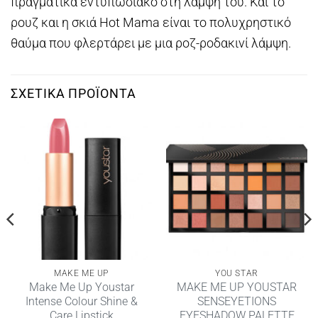
πραγματικά εντυπωσιακό στη λάμψη του. Και το
ρουζ και η σκιά Hot Mama είναι το πολυχρηστικό
θαύμα που φλερτάρει με μια ροζ-ροδακινί λάμψη.
ΣΧΕΤΙΚΆ ΠΡΟΪΌΝΤΑ
MAKE ME UP
YOU STAR
Make Me Up Youstar
MAKE ME UP YOUSTAR
Intense Colour Shine &
SENSEYETIONS
Care Lipstick
EYESHADOW PALETTE