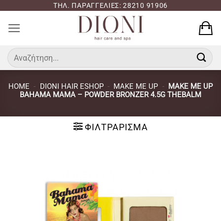
Μετάβαση
ΤΗΛ. ΠΑΡΑΓΓΕΛΙΕΣ: 28210 91906
στο
περιεχόμενο
Αναζήτηση
για:
HOME
-
DIONI HAIR ESHOP
-
MAKE ME UP
-
MAKE ME UP
BAHAMA MAMA – POWDER BRONZER 4.5G THEBALM
ΦΙΛΤΡΆΡΙΣΜΑ