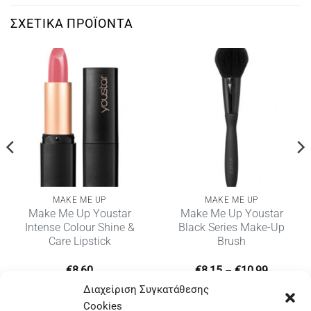
ΣΧΕΤΙΚΆ ΠΡΟΪΌΝΤΑ
MAKE ME UP
MAKE ME UP
Make Me Up Youstar
Make Me Up Youstar
Intense Colour Shine &
Black Series Make-Up
Care Lipstick
Brush
Price
€
8,60
€
8,15
–
€
10,99
range:
Διαχείριση Συγκατάθεσης
€8,15
through
Cookies