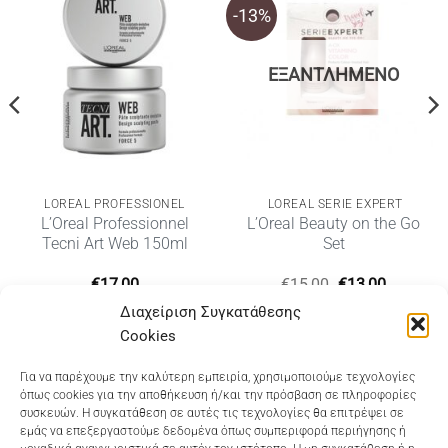
-13%
ΕΞΑΝΤΛΗΜΈΝΟ
LOREAL PROFESSIONEL
LOREAL SERIE EXPERT
L’Oreal Professionnel
L’Oreal Beauty on the Go
Tecni Art Web 150ml
Set
Original
Η
€
17,00
€
15,00
€
13,00
υσα
price
τρέχουσ
Διαχείριση Συγκατάθεσης
was:
τιμή
€15,00.
είναι:
Cookies
€13,00.
Dioni Hair Care
, Ζυμβρακάκηδων 33
, τηλ 28210
Για να παρέχουμε την καλύτερη εμπειρία, χρησιμοποιούμε τεχνολογίες
όπως cookies για την αποθήκευση ή/και την πρόσβαση σε πληροφορίες
91906
συσκευών. Η συγκατάθεση σε αυτές τις τεχνολογίες θα επιτρέψει σε
εμάς να επεξεργαστούμε δεδομένα όπως συμπεριφορά περιήγησης ή
Dioni Hair Spa
, Κ. Σφακιανάκη 5
, τηλ 28210 94712