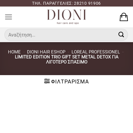
Μετάβαση
ΤΗΛ. ΠΑΡΑΓΓΕΛΙΕΣ: 28210 91906
στο
περιεχόμενο
Αναζήτηση
για:
HOME
-
DIONI HAIR ESHOP
-
LOREAL PROFESSIONEL
-
LIMITED EDITION TRIO GIFT SET METAL DETOX ΓΙΑ
ΛΙΓΌΤΕΡΟ ΣΠΆΣΙΜΟ
ΦΙΛΤΡΆΡΙΣΜΑ