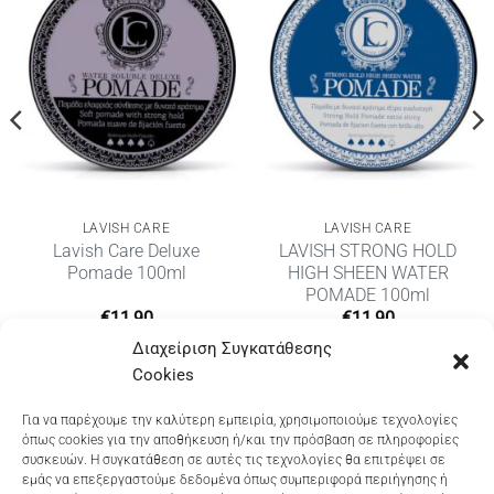
LAVISH CARE
LAVISH CARE
Lavish Care Deluxe
LAVISH STRONG HOLD
Pomade 100ml
HIGH SHEEN WATER
POMADE 100ml
€
11,90
€
11,90
Διαχείριση Συγκατάθεσης
Cookies
Dioni Hair Care
, Ζυμβρακάκηδων 33
, τηλ 28210
Για να παρέχουμε την καλύτερη εμπειρία, χρησιμοποιούμε τεχνολογίες
όπως cookies για την αποθήκευση ή/και την πρόσβαση σε πληροφορίες
91906
συσκευών. Η συγκατάθεση σε αυτές τις τεχνολογίες θα επιτρέψει σε
εμάς να επεξεργαστούμε δεδομένα όπως συμπεριφορά περιήγησης ή
Dioni Hair Spa
, Κ. Σφακιανάκη 5
, τηλ 28210 94712