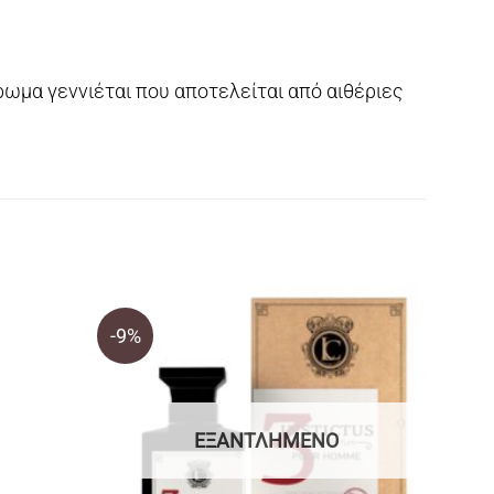
άρωμα γεννιέται που αποτελείται από αιθέριες
-9%
ΕΞΑΝΤΛΗΜΈΝΟ