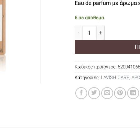
Eau de parfum με άρωμα 
6 σε απόθεμα
Lavish Care Neptus n.5 ea
Π
Κωδικός προϊόντος:
52004106
Κατηγορίες:
LAVISH CARE
,
ΑΡ