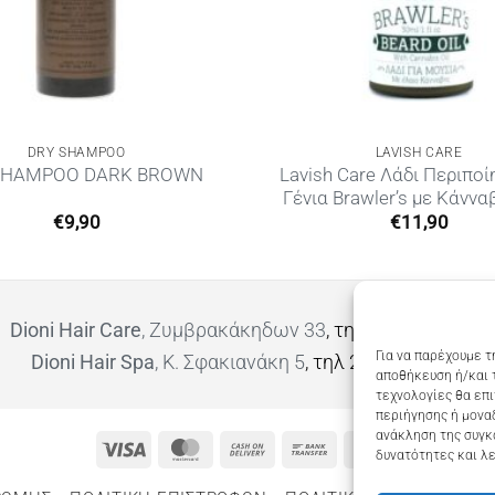
DRY SHAMPOO
LAVISH CARE
Lavish Care Λάδι Περιποί
SHAMPOO DARK BROWN
Γένια Brawler’s με Κάννα
€
9,90
€
11,90
Dioni Hair Care
, Ζυμβρακάκηδων 33
, τηλ 28210 91906
Για να παρέχουμε τ
Dioni Hair Spa
, Κ. Σφακιανάκη 5
, τηλ 28210 94712
αποθήκευση ή/και 
τεχνολογίες θα επ
περιήγησης ή μοναδ
ανάκληση της συγκ
Visa
MasterCard
Cash
Bank
Google
δυνατότητες και λε
On
Transfer
Wallet