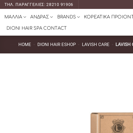
Μετάβαση
ΤΗΛ. ΠΑΡΑΓΓΕΛΙΕΣ: 28210 91906
στο
ΜΑΛΛΙΑ
ΑΝΔΡΑΣ
BRANDS
ΚΟΡΕΑΤΙΚΑ ΠΡΟΙΟΝ
περιεχόμενο
DIONI HAIR SPA CONTACT
HOME
-
DIONI HAIR ESHOP
-
LAVISH CARE
-
LAVISH 