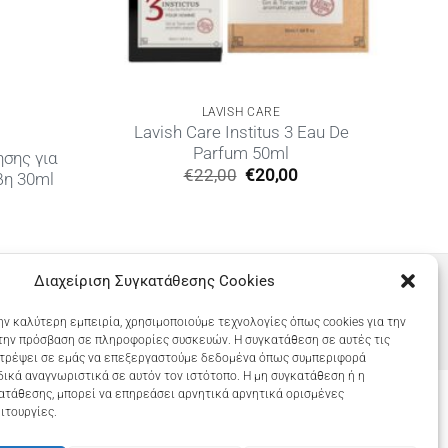
LAVISH CARE
Lavish Care Institus 3 Eau De
Parfum 50ml
ησης για
Original
Η
€
22,00
€
20,00
βη 30ml
price
τρέχουσα
was:
τιμή
€22,00.
είναι:
€20,00.
Διαχείριση Συγκατάθεσης Cookies
ην καλύτερη εμπειρία, χρησιμοποιούμε τεχνολογίες όπως cookies για την
την πρόσβαση σε πληροφορίες συσκευών. Η συγκατάθεση σε αυτές τις
ιτρέψει σε εμάς να επεξεργαστούμε δεδομένα όπως συμπεριφορά
ικά αναγνωριστικά σε αυτόν τον ιστότοπο. Η μη συγκατάθεση ή η
ατάθεσης, μπορεί να επηρεάσει αρνητικά αρνητικά ορισμένες
ιτουργίες.