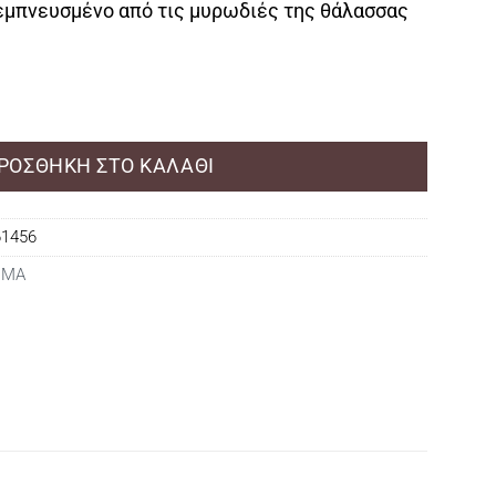
εμπνευσμένο από τις μυρωδιές της θάλασσας
u de parfum 50ml ποσότητα
ΡΟΣΘΉΚΗ ΣΤΟ ΚΑΛΆΘΙ
61456
ΩΜΑ