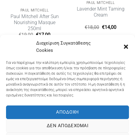
PAUL MITCHELL
Lavender Mint Taming
PAUL MITCHELL
Cream
Paul Mitchell After Sun
Nourishing Masque
Original
Η
€
18,00
€
14,00
250ml
υσα
price
τρέχουσ
Original
Η
€
19,00
€
17,00
was:
τιμή
price
τρέχουσα
€18,00.
είναι:
Διαχείριση Συγκατάθεσης
was:
τιμή
€14,00.
€19,00.
είναι:
Cookies
€17,00.
Dioni Hair Care
, Ζυμβρακάκηδων 33
, τηλ 28210
Για να παρέχουμε την καλύτερη εμπειρία, χρησιμοποιούμε τεχνολογίες
όπως cookies για την αποθήκευση ή/και την πρόσβαση σε πληροφορίες
91906
συσκευών. Η συγκατάθεση σε αυτές τις τεχνολογίες θα επιτρέψει σε
εμάς να επεξεργαστούμε δεδομένα όπως συμπεριφορά περιήγησης ή
Dioni Hair Spa
, Κ. Σφακιανάκη 5
, τηλ 28210 94712
μοναδικά αναγνωριστικά σε αυτόν τον ιστότοπο. Η μη συγκατάθεση ή η
ανάκληση της συγκατάθεσης, μπορεί να επηρεάσει αρνητικά αρνητικά
ορισμένες δυνατότητες και λειτουργίες.
Visa
MasterCard
Cash
Bank
Google
On
Transfer
Wallet
ΑΠΟΔΟΧΉ
ΤΡΟΠΟΙ ΠΛΗΡΩΜΗΣ
ΠΟΛΙΤΙΚΉ ΕΠΙΣΤΡΟΦΏΝ
Delivery
ΠΟΛΙΤΙΚΉ ΑΠΟΡΡΉΤΟΥ – COOKIES (ΕΕ)
ΔΕΝ ΑΠΟΔΈΧΟΜΑΙ
ΓΕΜΗ: 073757158000 - ΑΦΜ: 067139225 ΔΟΥ:ΧΑΝΙΩΝ