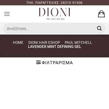
Μετάβαση
ΤΗΛ. ΠΑΡΑΓΓΕΛΙΕΣ: 28210 91906
στο
περιεχόμενο
Αναζήτηση
για:
HOME
-
DIONI HAIR ESHOP
-
PAUL MITCHELL
-
LAVENDER MINT DEFINING GEL
ΦΙΛΤΡΆΡΙΣΜΑ