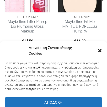
LIFTER PLUMP
FIT ME ΠΟΥΔΡΑ
Maybelline Lifter Plump
Maybelline Fit Me
Lip Plumping Gloss
MATTE & PORELESS
Makeup
ΠΟΥΔΡΑ
€
14,50
€
11,20
Διαχείριση Συγκατάθεσης
Cookies
Dioni Hair Care
, Ζυμβρακάκηδων 33
, τηλ 28210
Για να παρέχουμε την καλύτερη εμπειρία, χρησιμοποιούμε τεχνολογίες
όπως cookies για την αποθήκευση ή/και την πρόσβαση σε πληροφορίες
91906
συσκευών. Η συγκατάθεση σε αυτές τις τεχνολογίες θα επιτρέψει σε
εμάς να επεξεργαστούμε δεδομένα όπως συμπεριφορά περιήγησης ή
Dioni Hair Spa
, Κ. Σφακιανάκη 5
, τηλ 28210 94712
μοναδικά αναγνωριστικά σε αυτόν τον ιστότοπο. Η μη συγκατάθεση ή η
ανάκληση της συγκατάθεσης, μπορεί να επηρεάσει αρνητικά αρνητικά
ορισμένες δυνατότητες και λειτουργίες.
Visa
MasterCard
Cash
Bank
Google
On
Transfer
Wallet
ΑΠΟΔΟΧΉ
ΤΡΟΠΟΙ ΠΛΗΡΩΜΗΣ
ΠΟΛΙΤΙΚΉ ΕΠΙΣΤΡΟΦΏΝ