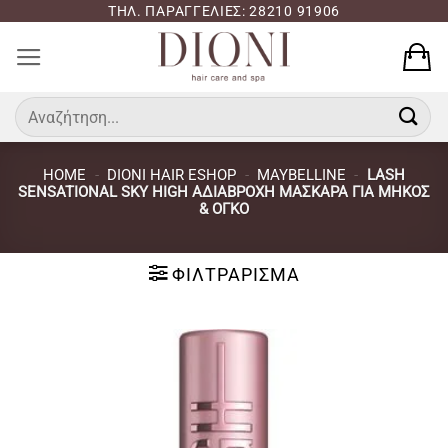
Μετάβαση
ΤΗΛ. ΠΑΡΑΓΓΕΛΙΕΣ: 28210 91906
στο
περιεχόμενο
Αναζήτηση
για:
HOME
-
DIONI HAIR ESHOP
-
MAYBELLINE
-
LASH
SENSATIONAL SKY HIGH ΑΔΙΑΒΡΟΧΗ ΜΑΣΚΑΡΑ ΓΙΑ ΜΗΚΟΣ
& ΟΓΚΟ
ΦΙΛΤΡΆΡΙΣΜΑ