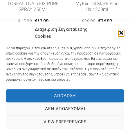
LOREAL TNA 6 FIX PURE
Mythic Oil Mask Fine
SPRAY 250ML
Hair 200ml
Original
Η
Original
Η
€
15,00
€
13,00
€
26,00
€
24,00
υσα
price
τρέχουσα
price
τρέχουσ
Διαχείριση Συγκατάθεσης
was:
τιμή
was:
τιμή
€15,00.
είναι:
€26,00.
είναι:
Cookies
€13,00.
€24,00.
Dioni Hair Care
, Ζυμβρακάκηδων 33
, τηλ 28210
Για να παρέχουμε την καλύτερη εμπειρία, χρησιμοποιούμε τεχνολογίες
όπως cookies για την αποθήκευση ή/και την πρόσβαση σε πληροφορίες
91906
συσκευών. Η συγκατάθεση σε αυτές τις τεχνολογίες θα επιτρέψει σε
εμάς να επεξεργαστούμε δεδομένα όπως συμπεριφορά περιήγησης ή
Dioni Hair Spa
, Κ. Σφακιανάκη 5
, τηλ 28210 94712
μοναδικά αναγνωριστικά σε αυτόν τον ιστότοπο. Η μη συγκατάθεση ή η
ανάκληση της συγκατάθεσης, μπορεί να επηρεάσει αρνητικά αρνητικά
ορισμένες δυνατότητες και λειτουργίες.
Visa
MasterCard
Cash
Bank
Google
On
Transfer
Wallet
ΑΠΟΔΟΧΉ
ΤΡΟΠΟΙ ΠΛΗΡΩΜΗΣ
ΠΟΛΙΤΙΚΉ ΕΠΙΣΤΡΟΦΏΝ
Delivery
ΠΟΛΙΤΙΚΉ ΑΠΟΡΡΉΤΟΥ – COOKIES (ΕΕ)
ΔΕΝ ΑΠΟΔΈΧΟΜΑΙ
ΓΕΜΗ: 073757158000 - ΑΦΜ: 067139225 ΔΟΥ:ΧΑΝΙΩΝ
VIEW PREFERENCES
©2025
ΔΙΩΝΗ
. Powered by
OCS
eShop Development