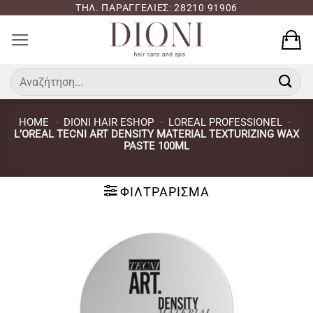
Μετάβαση
ΤΗΛ. ΠΑΡΑΓΓΕΛΙΕΣ: 28210 91906
στο
περιεχόμενο
Αναζήτηση
για:
HOME
-
DIONI HAIR ESHOP
-
LOREAL PROFESSIONEL
-
L’OREAL TECNI ART DENSITY MATERIAL TEXTURIZING WAX
PASTE 100ML
ΦΙΛΤΡΆΡΙΣΜΑ