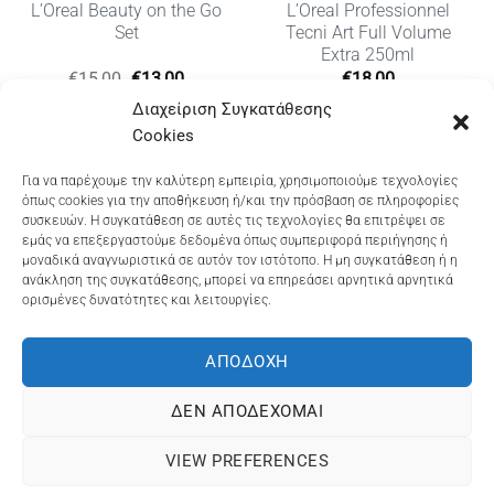
L’Oreal Beauty on the Go
L’Oreal Professionnel
Set
Tecni Art Full Volume
Extra 250ml
Original
Η
€
15,00
€
13,00
€
18,00
price
τρέχουσα
Διαχείριση Συγκατάθεσης
was:
τιμή
€15,00.
είναι:
Cookies
€13,00.
Dioni Hair Care
, Ζυμβρακάκηδων 33
, τηλ 28210
Για να παρέχουμε την καλύτερη εμπειρία, χρησιμοποιούμε τεχνολογίες
όπως cookies για την αποθήκευση ή/και την πρόσβαση σε πληροφορίες
91906
συσκευών. Η συγκατάθεση σε αυτές τις τεχνολογίες θα επιτρέψει σε
εμάς να επεξεργαστούμε δεδομένα όπως συμπεριφορά περιήγησης ή
Dioni Hair Spa
, Κ. Σφακιανάκη 5
, τηλ 28210 94712
μοναδικά αναγνωριστικά σε αυτόν τον ιστότοπο. Η μη συγκατάθεση ή η
ανάκληση της συγκατάθεσης, μπορεί να επηρεάσει αρνητικά αρνητικά
ορισμένες δυνατότητες και λειτουργίες.
Visa
MasterCard
Cash
Bank
Google
On
Transfer
Wallet
ΑΠΟΔΟΧΉ
ΤΡΟΠΟΙ ΠΛΗΡΩΜΗΣ
ΠΟΛΙΤΙΚΉ ΕΠΙΣΤΡΟΦΏΝ
Delivery
ΠΟΛΙΤΙΚΉ ΑΠΟΡΡΉΤΟΥ – COOKIES (ΕΕ)
ΔΕΝ ΑΠΟΔΈΧΟΜΑΙ
ΓΕΜΗ: 073757158000 - ΑΦΜ: 067139225 ΔΟΥ:ΧΑΝΙΩΝ
VIEW PREFERENCES
©2025
ΔΙΩΝΗ
. Powered by
OCS
eShop Development