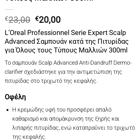
Original
Η
23,00
20,00
€
€
price
τρέχουσα
L’Oreal Professionnel Serie Expert Scalp
was:
τιμή
Advanced Σαμπουάν κατά της Πιτυρίδας
€23,00.
είναι:
για Όλους τους Τύπους Μαλλιών 300ml
€20,00.
Το σαμπουάν Scalp Advanced Anti-Dandruff Dermo-
clarifier σχεδιάστηκε για την αντιμετώπιση της
πιτυρίδας στο τριχωτό της κεφαλής.
Οφέλη
Η κρεμώδης υφή του προσφέρει απαλό
καθαρισμό και απομάκρυνση της ξηρής και
λιπαρής πιτυρίδας, ενώ καταπραΰνει το τριχωτό
της κεφαλής.