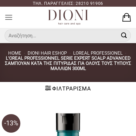
Μετάβαση
ΤΗΛ. ΠΑΡΑΓΓΕΛΙΕΣ: 28210 91906
στο
περιεχόμενο
Αναζήτηση
για:
HOME
-
DIONI HAIR ESHOP
-
LOREAL PROFESSIONEL
-
L’OREAL PROFESSIONNEL SERIE EXPERT SCALP ADVANCED
ΣΑΜΠΟΥΆΝ ΚΑΤΆ ΤΗΣ ΠΙΤΥΡΊΔΑΣ ΓΙΑ ΌΛΟΥΣ ΤΟΥΣ ΤΎΠΟΥΣ
ΜΑΛΛΙΏΝ 300ML
ΦΙΛΤΡΆΡΙΣΜΑ
-13%