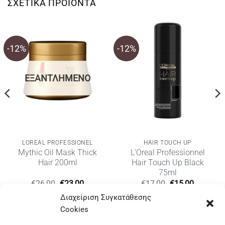
ΣΧΕΤΙΚΆ ΠΡΟΪΌΝΤΑ
-12%
-12%
ΕΞΑΝΤΛΗΜΈΝΟ
LOREAL PROFESSIONEL
HAIR TOUCH UP
Mythic Oil Mask Thick
L’Oreal Professionnel
Hair 200ml
Hair Touch Up Black
75ml
Original
Η
Original
Η
€
26,00
€
23,00
€
17,00
€
15,00
υσα
price
τρέχουσα
price
τρέχουσ
Διαχείριση Συγκατάθεσης
was:
τιμή
was:
τιμή
€26,00.
είναι:
€17,00.
είναι:
Cookies
€23,00.
€15,00.