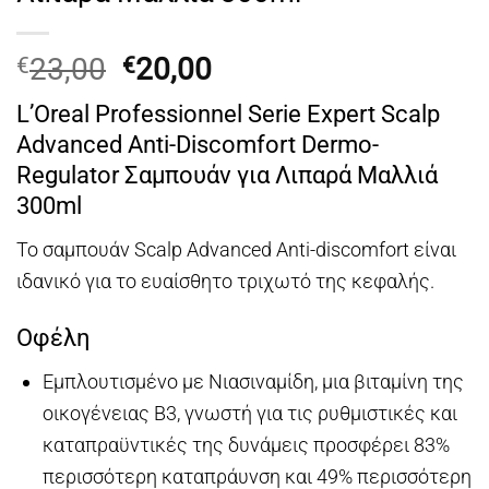
Original
Η
23,00
20,00
€
€
price
τρέχουσα
L’Oreal Professionnel Serie Expert Scalp
was:
τιμή
Advanced Anti-Discomfort Dermo-
€23,00.
είναι:
Regulator Σαμπουάν για Λιπαρά Μαλλιά
€20,00.
300ml
Το σαμπουάν Scalp Advanced Anti-discomfort είναι
ιδανικό για το ευαίσθητο τριχωτό της κεφαλής.
Οφέλη
Εμπλουτισμένο με Νιασιναμίδη, μια βιταμίνη της
οικογένειας Β3, γνωστή για τις ρυθμιστικές και
καταπραϋντικές της δυνάμεις προσφέρει 83%
περισσότερη καταπράυνση και 49% περισσότερη