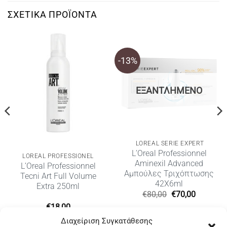
ΣΧΕΤΙΚΆ ΠΡΟΪΌΝΤΑ
-13%
ΕΞΑΝΤΛΗΜΈΝΟ
LOREAL SERIE EXPERT
L’Oreal Professionnel
LOREAL PROFESSIONEL
Aminexil Advanced
L’Oreal Professionnel
Αμπούλες Τριχόπτωσης
Tecni Art Full Volume
42X6ml
Extra 250ml
Original
Η
€
80,00
€
70,00
price
τρέχουσ
€
18,00
was:
τιμή
€80,00.
είναι:
Διαχείριση Συγκατάθεσης
€70,00.