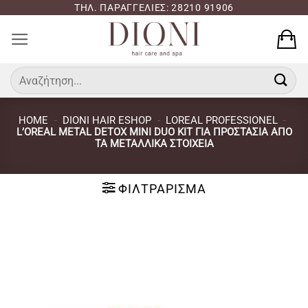
Μετάβαση
ΤΗΛ. ΠΑΡΑΓΓΕΛΙΕΣ: 28210 91906
στο
περιεχόμενο
Αναζήτηση
για:
HOME
-
DIONI HAIR ESHOP
-
LOREAL PROFESSIONEL
-
L’OREAL METAL DETOX MINI DUO KIT ΓΙΑ ΠΡΟΣΤΑΣΊΑ ΑΠΌ
ΤΑ ΜΕΤΑΛΛΙΚΆ ΣΤΟΙΧΕΊΑ
ΦΙΛΤΡΆΡΙΣΜΑ