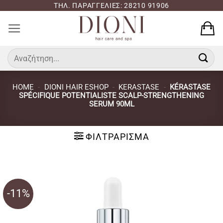
Μετάβαση
ΤΗΛ. ΠΑΡΑΓΓΕΛΙΕΣ: 28210 91906
στο
περιεχόμενο
Αναζήτηση
για:
HOME
-
DIONI HAIR ESHOP
-
KERASTASE
-
KÉRASTASE
SPÉCIFIQUE POTENTIALISTE SCALP-STRENGTHENING
SERUM 90ML
ΦΙΛΤΡΆΡΙΣΜΑ
-11%