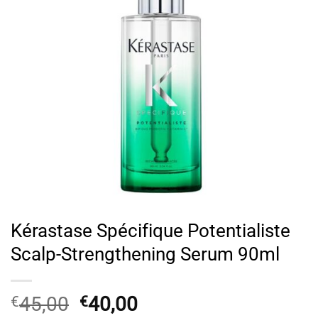
Kérastase Spécifique Potentialiste
Scalp-Strengthening Serum 90ml
Original
Η
45,00
40,00
€
€