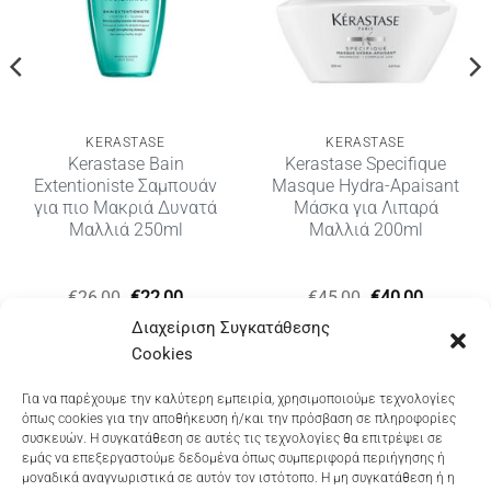
KERASTASE
KERASTASE
Kerastase Bain
Kerastase Specifique
Extentioniste Σαμπουάν
Masque Hydra-Apaisant
για πιο Μακριά Δυνατά
Μάσκα για Λιπαρά
Μαλλιά 250ml
Μαλλιά 200ml
υσα
Original
Η
Original
Η
€
26,00
€
22,00
€
45,00
€
40,00
price
τρέχουσα
price
τρέχουσ
Διαχείριση Συγκατάθεσης
was:
τιμή
was:
τιμή
€26,00.
είναι:
€45,00.
είναι:
Cookies
€22,00.
€40,00.
Dioni Hair Care
, Ζυμβρακάκηδων 33
, τηλ 28210
Για να παρέχουμε την καλύτερη εμπειρία, χρησιμοποιούμε τεχνολογίες
όπως cookies για την αποθήκευση ή/και την πρόσβαση σε πληροφορίες
91906
συσκευών. Η συγκατάθεση σε αυτές τις τεχνολογίες θα επιτρέψει σε
εμάς να επεξεργαστούμε δεδομένα όπως συμπεριφορά περιήγησης ή
Dioni Hair Spa
, Κ. Σφακιανάκη 5
, τηλ 28210 94712
μοναδικά αναγνωριστικά σε αυτόν τον ιστότοπο. Η μη συγκατάθεση ή η