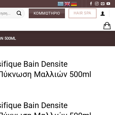
ση
HAIR SPA
ΚΟΜΜΩΤΗΡΙΟ
ΏΝ 500ML
ifique Bain Densite
 Πύκνωση Μαλλιών 500ml
ρέχουσα
ifique Bain Densite
μή
ναι: