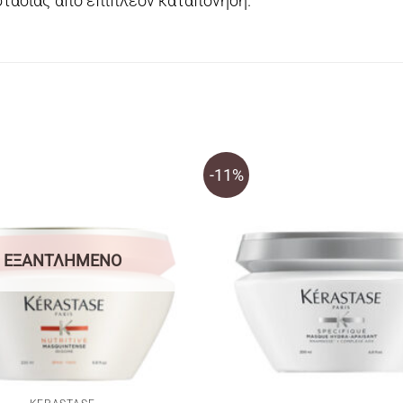
στασίας από επιπλέον καταπόνηση.
-11%
ΕΞΑΝΤΛΗΜΈΝΟ