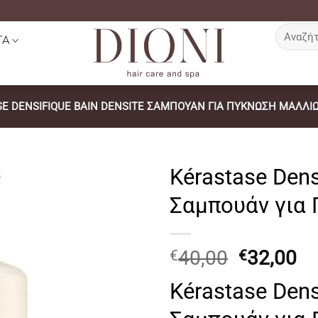
Αναζήτη
ΤΑ
για:
E DENSIFIQUE BAIN DENSITE ΣΑΜΠΟΥΆΝ ΓΙΑ ΠΎΚΝΩΣΗ ΜΑΛΛΙ
Kérastase Dens
Σαμπουάν για
Original
Η
40,00
32,00
€
€
price
τ
Kérastase Dens
was:
τι
€40,00.
εί