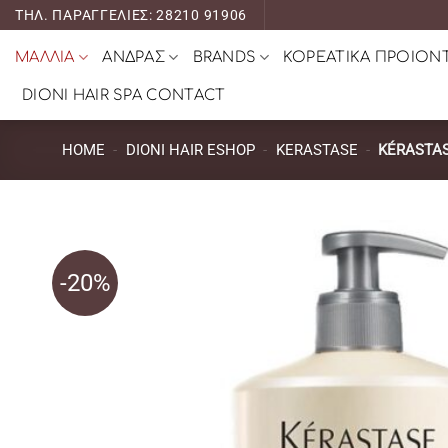
Μετάβαση
ΤΗΛ. ΠΑΡΑΓΓΕΛΙΕΣ: 28210 91906
στο
ΜΑΛΛΙΑ
ΑΝΔΡΑΣ
BRANDS
ΚΟΡΕΑΤΙΚΑ ΠΡΟΙΟΝ
περιεχόμενο
DIONI HAIR SPA CONTACT
HOME
-
DIONI HAIR ESHOP
-
KERASTASE
-
KÉRASTAS
-20%