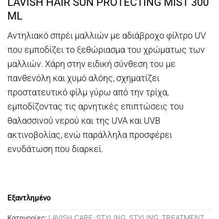
LAVISH HAIR SUN PROTECTING MIST 300
ML
Αντηλιακό σπρέι μαλλιών με αδιάβροχο φίλτρο UV
που εμποδίζει το ξεθώριασμα του χρώματως των
μαλλιών. Χάρη στην ειδική σύνθεση του με
πανθενόλη και χυμό αλόης, σχηματίζει
προστατευτικό φίλμ γύρω από την τρίχα,
εμποδίζοντας τις αρνητικές επιπτώσεις του
θαλασσινού νερού και της UVA και UVB
ακτινοβολίας, ενώ παράλληλα προσφέρει
ενυδάτωση που διαρκεί.
Εξαντλημένο
Κατηγορίες:
LAVISH CARE
,
STYLING
,
STYLING
,
TREATMENT
,