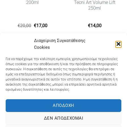
200ml
Tecni Art Volume Lift
250ml
Original
Η
€
20,00
€
17,00
€
14,00
price
τρέχουσα
was:
τιμή
υσα
€20,00.
είναι:
Διαχείριση Συγκατάθεσης
€17,00.
Cookies
Dioni Hair Care
, Ζυμβρακάκηδων 33
, τηλ 28210
Για να παρέχουμε την καλύτερη εμπειρία, χρησιμοποιούμε τεχνολογίες
όπως cookies για την αποθήκευση ή/και την πρόσβαση σε πληροφορίες
91906
συσκευών. Η συγκατάθεση σε αυτές τις τεχνολογίες θα επιτρέψει σε
εμάς να επεξεργαστούμε δεδομένα όπως συμπεριφορά περιήγησης ή
Dioni Hair Spa
, Κ. Σφακιανάκη 5
, τηλ 28210 94712
μοναδικά αναγνωριστικά σε αυτόν τον ιστότοπο. Η μη συγκατάθεση ή η
ανάκληση της συγκατάθεσης, μπορεί να επηρεάσει αρνητικά αρνητικά
ορισμένες δυνατότητες και λειτουργίες.
Visa
MasterCard
Cash
Bank
Google
On
Transfer
Wallet
ΑΠΟΔΟΧΉ
ΤΡΟΠΟΙ ΠΛΗΡΩΜΗΣ
ΠΟΛΙΤΙΚΉ ΕΠΙΣΤΡΟΦΏΝ
Delivery
ΠΟΛΙΤΙΚΉ ΑΠΟΡΡΉΤΟΥ – COOKIES (ΕΕ)
ΔΕΝ ΑΠΟΔΈΧΟΜΑΙ
ΓΕΜΗ: 073757158000 - ΑΦΜ: 067139225 ΔΟΥ:ΧΑΝΙΩΝ