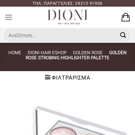
Μετάβαση
ΤΗΛ. ΠΑΡΑΓΓΕΛΙΕΣ: 28210 91906
στο
περιεχόμενο
Αναζήτηση
για:
HOME
-
DIONI HAIR ESHOP
-
GOLDEN ROSE
-
GOLDEN
ROSE STROBING HIGHLIGHTER PALETTE
ΦΙΛΤΡΆΡΙΣΜΑ