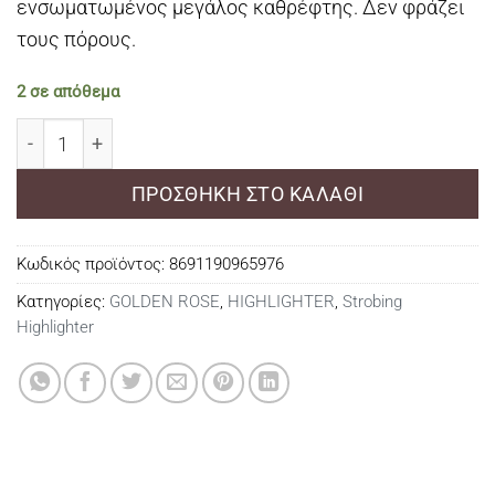
ενσωματωμένος μεγάλος καθρέφτης. Δεν φράζει
τους πόρους.
2 σε απόθεμα
Golden Rose Strobing Highlighter Palette ποσότητα
ΠΡΟΣΘΉΚΗ ΣΤΟ ΚΑΛΆΘΙ
Κωδικός προϊόντος:
8691190965976
Κατηγορίες:
GOLDEN ROSE
,
HIGHLIGHTER
,
Strobing
Highlighter