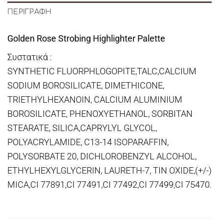
ΠΕΡΙΓΡΑΦΉ
Golden Rose Strobing Highlighter Palette
Συστατικά :
SYNTHETIC FLUORPHLOGOPITE,TALC,CALCIUM
SODIUM BOROSILICATE, DIMETHICONE,
TRIETHYLHEXANOIN, CALCIUM ALUMINIUM
BOROSILICATE, PHENOXYETHANOL, SORBITAN
STEARATE, SILICA,CAPRYLYL GLYCOL,
POLYACRYLAMIDE, C13-14 ISOPARAFFIN,
POLYSORBATE 20, DICHLOROBENZYL ALCOHOL,
ETHYLHEXYLGLYCERIN, LAURETH-7, TIN OXIDE,(+/-)
MICA,CI 77891,CI 77491,CI 77492,CI 77499,CI 75470.