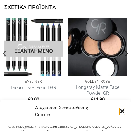
ΣΧΕΤΙΚΆ ΠΡΟΪΌΝΤΑ
ΕΞΑΝΤΛΗΜΈΝΟ
EYELINER
GOLDEN ROSE
Longstay Matte Face
Dream Eyes Pencil GR
Powder GR
€
3,00
€
11,90
Διαχείριση Συγκατάθεσης
Cookies
Dioni Hair Care
, Ζυμβρακάκηδων 33
, τηλ 28210
Για να παρέχουμε την καλύτερη εμπειρία, χρησιμοποιούμε τεχνολογίες