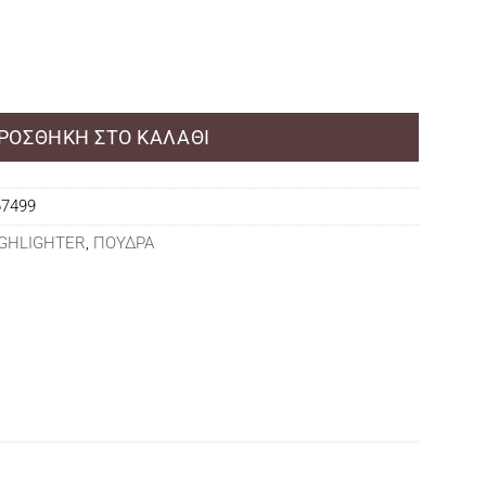
BAKED TRIO FACE POWDER ποσότητα
ΡΟΣΘΉΚΗ ΣΤΟ ΚΑΛΆΘΙ
67499
GHLIGHTER
,
ΠΟΥΔΡΑ