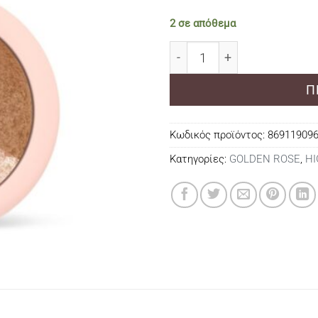
2 σε απόθεμα
GOLDEN ROSE NUDE LOOK 
Π
Κωδικός προϊόντος:
86911909
Κατηγορίες:
GOLDEN ROSE
,
HI