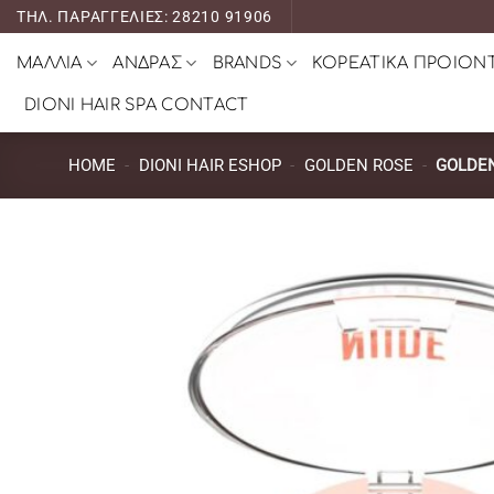
Μετάβαση
ΤΗΛ. ΠΑΡΑΓΓΕΛΙΕΣ: 28210 91906
στο
ΜΑΛΛΙΑ
ΑΝΔΡΑΣ
BRANDS
ΚΟΡΕΑΤΙΚΑ ΠΡΟΙΟΝ
περιεχόμενο
DIONI HAIR SPA CONTACT
HOME
-
DIONI HAIR ESHOP
-
GOLDEN ROSE
-
GOLDEN