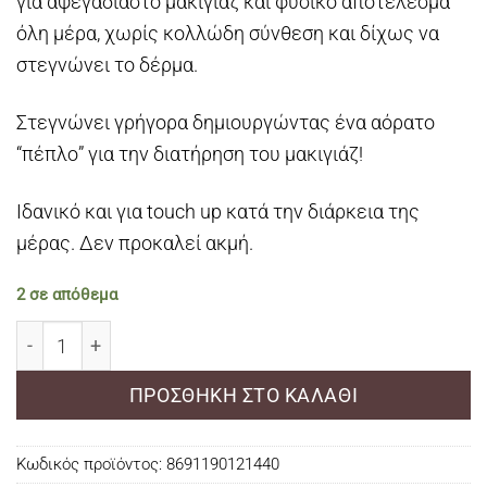
για αψεγάδιαστο μακιγιάζ και φυσικό αποτέλεσμα
όλη μέρα, χωρίς κολλώδη σύνθεση και δίχως να
στεγνώνει το δέρμα.
Στεγνώνει γρήγορα δημιουργώντας ένα αόρατο
“πέπλο” για την διατήρηση του μακιγιάζ!
Ιδανικό και για touch up κατά την διάρκεια της
μέρας. Δεν προκαλεί ακμή.
2 σε απόθεμα
Golden Rose Make-Up Fixing Spray ποσότητα
ΠΡΟΣΘΉΚΗ ΣΤΟ ΚΑΛΆΘΙ
Κωδικός προϊόντος:
8691190121440