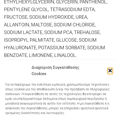
ETHYLHEXYLGLYCERIN, GLYCERIN, PANTHENOL,
PENTYLENE GLYCOL, TETRASODIUM EDTA,
FRUCTOSE, SODIUM HYDROXIDE, UREA,
ALLANTOIN, MALTOSE, SODIUM CHLORIDE,
SODIUM LACTATE, SODIUM PCA, TREHALOSE,
ISOPROPYL PALMITATE, GLUCOSE, SODIUM
HYALURONATE, POTASSIUM SORBATE, SODIUM
BENZOATE, LIMONENE, LINALOOL.
Διαχείριση Συγκατάθεσης
Cookies
Dioni Hair Care
, Ζυμβρακάκηδων 33
, τηλ 28210
Για να παρέχουμε την καλύτερη εμπειρία, χρησιμοποιούμε τεχνολογίες
όπως cookies για την αποθήκευση ή/και την πρόσβαση σε πληροφορίες
91906
συσκευών. Η συγκατάθεση σε αυτές τις τεχνολογίες θα επιτρέψει σε
εμάς να επεξεργαστούμε δεδομένα όπως συμπεριφορά περιήγησης ή
Dioni Hair Spa
, Κ. Σφακιανάκη 5
, τηλ 28210 94712
μοναδικά αναγνωριστικά σε αυτόν τον ιστότοπο. Η μη συγκατάθεση ή η
ανάκληση της συγκατάθεσης, μπορεί να επηρεάσει αρνητικά αρνητικά
ορισμένες δυνατότητες και λειτουργίες.