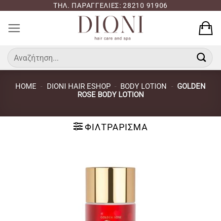
Μετάβαση
ΤΗΛ. ΠΑΡΑΓΓΕΛΙΕΣ: 28210 91906
στο
περιεχόμενο
Αναζήτηση
για:
HOME
-
DIONI HAIR ESHOP
-
BODY LOTION
-
GOLDEN
ROSE BODY LOTION
ΦΙΛΤΡΆΡΙΣΜΑ