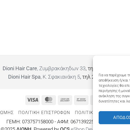
Dioni Hair Care
, Ζυμβρακάκηδων 33
, τηλ 28210 91906
Για να παρέχουμε τ
Dioni Hair Spa
, Κ. Σφακιανάκη 5
, τηλ 28210 94712
αποθήκευση ή/και 
τεχνολογίες θα επ
περιήγησης ή μοναδ
ανάκληση της συγκ
Visa
MasterCard
Cash
Bank
Google
δυνατότητες και λε
On
Transfer
Wallet
ΡΩΜΗΣ
ΠΟΛΙΤΙΚΉ ΕΠΙΣΤΡΟΦΏΝ
ΠΟΛΙΤΙΚΉ ΑΠΟΡΡΉΤΟΥ – 
Delivery
ΑΠΟΔΟ
ΓΕΜΗ: 073757158000 - ΑΦΜ: 067139225 ΔΟΥ:ΧΑΝΙΩΝ
©2025
ΔΙΩΝΗ
. Powered by
OCS
eShop Development
Engine