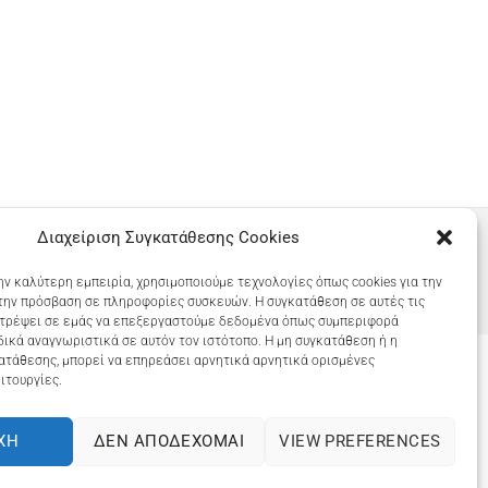
Διαχείριση Συγκατάθεσης Cookies
ην καλύτερη εμπειρία, χρησιμοποιούμε τεχνολογίες όπως cookies για την
την πρόσβαση σε πληροφορίες συσκευών. Η συγκατάθεση σε αυτές τις
ιτρέψει σε εμάς να επεξεργαστούμε δεδομένα όπως συμπεριφορά
ικά αναγνωριστικά σε αυτόν τον ιστότοπο. Η μη συγκατάθεση ή η
ατάθεσης, μπορεί να επηρεάσει αρνητικά αρνητικά ορισμένες
ιτουργίες.
COOKIES (ΕΕ)
ΧΉ
ΔΕΝ ΑΠΟΔΈΧΟΜΑΙ
VIEW PREFERENCES