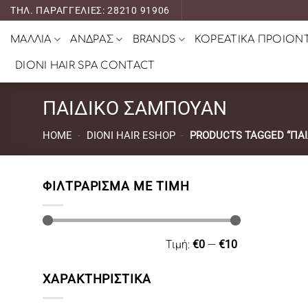
Μετάβαση
ΤΗΛ. ΠΑΡΑΓΓΕΛΙΕΣ: 28210 91906
στο
ΜΑΛΛΙΑ
ΑΝΔΡΑΣ
BRANDS
ΚΟΡΕΑΤΙΚΑ ΠΡΟΙΟΝ
περιεχόμενο
DIONI HAIR SPA CONTACT
ΠΑΙΔΙΚΟ ΣΑΜΠΟΥΑΝ
HOME
-
DIONI HAIR ESHOP
-
PRODUCTS TAGGED “ΠΑ
ΦΙΛΤΡΆΡΙΣΜΑ ΜΕ ΤΙΜΉ
Ελάχιστη
Μέγιστη
Τιμή:
€0
—
€10
τιμή
τιμή
ΧΑΡΑΚΤΗΡΙΣΤΙΚΑ