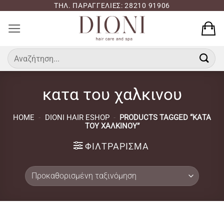
Μετάβαση
ΤΗΛ. ΠΑΡΑΓΓΕΛΙΕΣ: 28210 91906
στο
περιεχόμενο
Αναζήτηση
για:
κατα του χαλκινου
HOME
-
DIONI HAIR ESHOP
-
PRODUCTS TAGGED “ΚΑΤΑ
ΤΟΥ ΧΑΛΚΙΝΟΥ”
ΦΙΛΤΡΆΡΙΣΜΑ