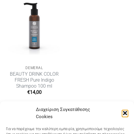
DEMERAL
BEAUTY DRINK COLOR
FRESH Pure Indigo
Shampoo 100 ml
€
14,00
Διαχείριση Συγκατάθεσης
Cookies
Dioni Hair Care
, Ζυμβρακάκηδων 33
, τηλ 28210
Για να παρέχουμε την καλύτερη εμπειρία, χρησιμοποιούμε τεχνολογίες