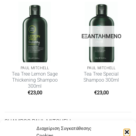
€29,00.
είναι:
€23,00.
ΕΞΑΝΤΛΗΜΈΝΟ
PAUL MITCHELL
PAUL MITCHELL
Tea Tree Lemon Sage
Tea Tree Special
Thickening Shampoo
Shampoo 300ml
300ml
€
23,00
€
23,00
SHAMPOO PAUL MITCHELL
Διαχείριση Συγκατάθεσης
Cookies