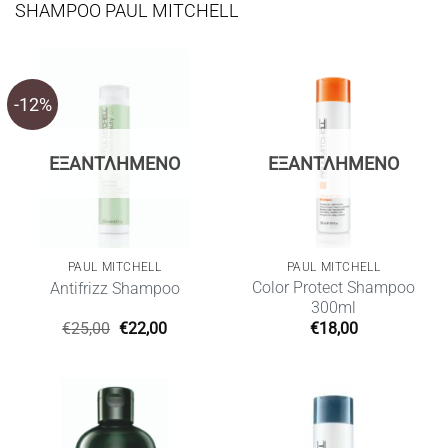
SHAMPOO PAUL MITCHELL
-12%
ΕΞΑΝΤΛΗΜΈΝΟ
ΕΞΑΝΤΛΗΜΈΝΟ
PAUL MITCHELL
PAUL MITCHELL
Color Protect Shampoo
Antifrizz Shampoo
300ml
Original
Η
€
25,00
€
22,00
€
18,00
price
τρέχουσα
was:
τιμή
€25,00.
είναι:
€22,00.