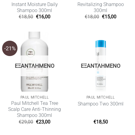
Instant Moisture Daily
Revitalizing Shampoo
Shampoo 300ml
300ml
Original
Η
Original
Η
€
18,50
€
16,00
€
18,00
€
15,00
price
τρέχουσα
price
τρέχουσ
was:
τιμή
was:
τιμή
€18,50.
είναι:
€18,00.
είναι:
€16,00.
€15,00.
-21%
ΕΞΑΝΤΛΗΜΈΝΟ
ΕΞΑΝΤΛΗΜΈΝΟ
PAUL MITCHELL
PAUL MITCHELL
Paul Mitchell Tea Tree
Shampoo Two 300ml
Scalp Care Anti-Thinning
Shampoo 300ml
Original
Η
€
29,00
€
23,00
€
18,50
price
τρέχουσα
was:
τιμή