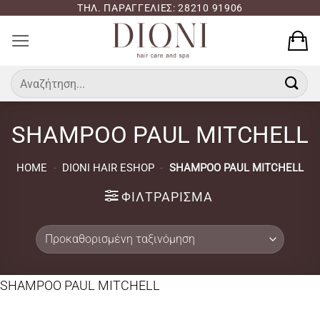
Μετάβαση
ΤΗΛ. ΠΑΡΑΓΓΕΛΙΕΣ: 28210 91906
στο
περιεχόμενο
Αναζήτηση
για:
SHAMPOO PAUL MITCHELL
HOME
-
DIONI HAIR ESHOP
-
SHAMPOO PAUL MITCHELL
ΦΙΛΤΡΆΡΙΣΜΑ
SHAMPOO PAUL MITCHELL