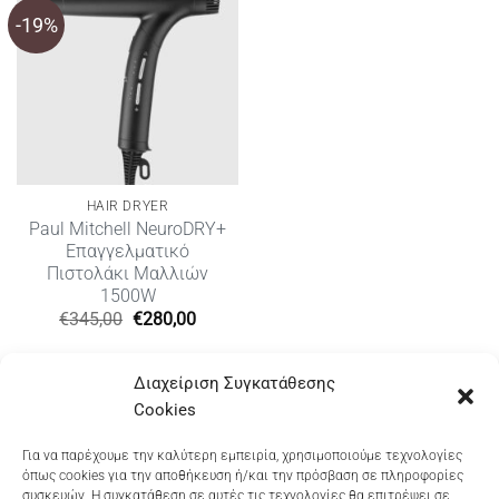
-19%
HAIR DRYER
Paul Mitchell NeuroDRY+
Επαγγελματικό
Πιστολάκι Μαλλιών
1500W
Original
Η
€
345,00
€
280,00
price
τρέχουσα
was:
τιμή
€345,00.
είναι:
Διαχείριση Συγκατάθεσης
€280,00.
Cookies
Dioni Hair Care
, Ζυμβρακάκηδων 33
, τηλ 28210
Για να παρέχουμε την καλύτερη εμπειρία, χρησιμοποιούμε τεχνολογίες
όπως cookies για την αποθήκευση ή/και την πρόσβαση σε πληροφορίες
91906
συσκευών. Η συγκατάθεση σε αυτές τις τεχνολογίες θα επιτρέψει σε