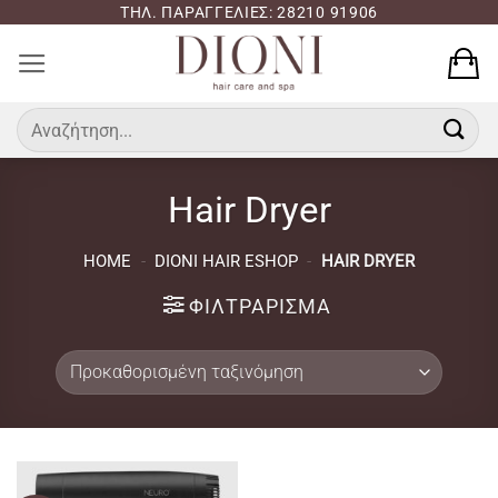
Μετάβαση
ΤΗΛ. ΠΑΡΑΓΓΕΛΙΕΣ: 28210 91906
στο
περιεχόμενο
Αναζήτηση
για:
Hair Dryer
HOME
-
DIONI HAIR ESHOP
-
HAIR DRYER
ΦΙΛΤΡΆΡΙΣΜΑ