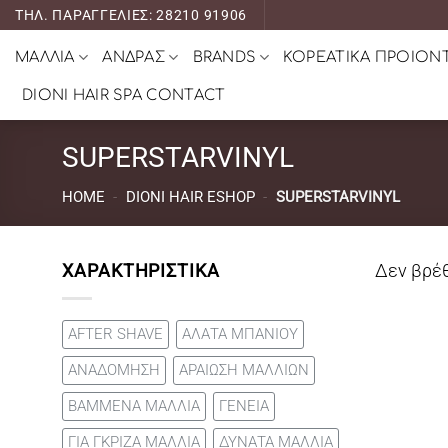
Μετάβαση
ΤΗΛ. ΠΑΡΑΓΓΕΛΙΕΣ: 28210 91906
στο
ΜΑΛΛΙΑ
ΑΝΔΡΑΣ
BRANDS
ΚΟΡΕΑΤΙΚΑ ΠΡΟΙΟΝ
περιεχόμενο
DIONI HAIR SPA CONTACT
SUPERSTARVINYL
HOME
-
DIONI HAIR ESHOP
-
SUPERSTARVINYL
ΧΑΡΑΚΤΗΡΙΣΤΙΚΑ
Δεν βρέθ
AFTER SHAVE
ΑΛΑΤΑ ΜΠΑΝΙΟΥ
ΑΝΑΔΟΜΗΣΗ
ΑΡΑΙΩΣΗ ΜΑΛΛΙΩΝ
ΒΑΜΜΕΝΑ ΜΑΛΛΙΑ
ΓΕΝΕΙΑ
ΓΙΑ ΓΚΡΙΖΑ ΜΑΛΛΙΑ
ΔΥΝΑΤΑ ΜΑΛΛΙΑ