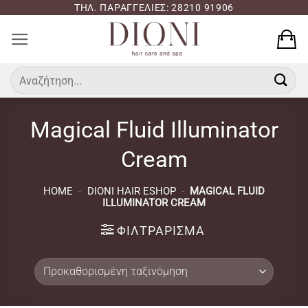
Μετάβαση
ΤΗΛ. ΠΑΡΑΓΓΕΛΙΕΣ: 28210 91906
στο
περιεχόμενο
Αναζήτηση
για:
Magical Fluid Illuminator
Cream
HOME
-
DIONI HAIR ESHOP
-
MAGICAL FLUID
ILLUMINATOR CREAM
ΦΙΛΤΡΆΡΙΣΜΑ