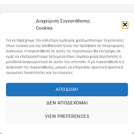
Dioni Hair Care
, Ζυμβρακάκηδων 33
, τηλ 28210
Διαχείριση Συγκατάθεσης
91906
Cookies
Dioni Hair Spa
, Κ. Σφακιανάκη 5
, τηλ 28210 94712
Για να παρέχουμε την καλύτερη εμπειρία, χρησιμοποιούμε τεχνολογίες
όπως cookies για την αποθήκευση ή/και την πρόσβαση σε πληροφορίες
συσκευών. Η συγκατάθεση σε αυτές τις τεχνολογίες θα επιτρέψει σε
εμάς να επεξεργαστούμε δεδομένα όπως συμπεριφορά περιήγησης ή
Visa
MasterCard
Cash
Bank
Google
μοναδικά αναγνωριστικά σε αυτόν τον ιστότοπο. Η μη συγκατάθεση ή η
On
Transfer
Wallet
ανάκληση της συγκατάθεσης, μπορεί να επηρεάσει αρνητικά αρνητικά
ΤΡΟΠΟΙ ΠΛΗΡΩΜΗΣ
ΠΟΛΙΤΙΚΉ ΕΠΙΣΤΡΟΦΏΝ
ορισμένες δυνατότητες και λειτουργίες.
Delivery
ΠΟΛΙΤΙΚΉ ΑΠΟΡΡΉΤΟΥ – COOKIES (ΕΕ)
ΓΕΜΗ: 073757158000 - ΑΦΜ: 067139225 ΔΟΥ:ΧΑΝΙΩΝ
ΑΠΟΔΟΧΉ
©2025
ΔΙΩΝΗ
. Powered by
OCS
eShop Development
Engine
ΔΕΝ ΑΠΟΔΈΧΟΜΑΙ
VIEW PREFERENCES