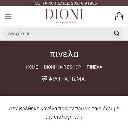
Μετάβαση
ΤΗΛ. ΠΑΡΑΓΓΕΛΙΕΣ: 28210 91906
στο
περιεχόμενο
Αναζήτηση
για:
πινελα
HOME
-
DIONI HAIR ESHOP
-
ΠΙΝΕΛΑ
ΦΙΛΤΡΆΡΙΣΜΑ
Δεν βρέθηκε κανένα προϊόν που να ταιριάζει με
την επιλογή σας.