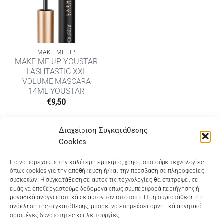
MAKE ME UP
MAKE ME UP YOUSTAR
LASHTASTIC XXL
VOLUME MASCARA
14ML YOUSTAR
€
9,50
Διαχείριση Συγκατάθεσης
Cookies
Dioni Hair Care
, Ζυμβρακάκηδων 33
, τηλ 28210
Για να παρέχουμε την καλύτερη εμπειρία, χρησιμοποιούμε τεχνολογίες
όπως cookies για την αποθήκευση ή/και την πρόσβαση σε πληροφορίες
91906
συσκευών. Η συγκατάθεση σε αυτές τις τεχνολογίες θα επιτρέψει σε
εμάς να επεξεργαστούμε δεδομένα όπως συμπεριφορά περιήγησης ή
Dioni Hair Spa
, Κ. Σφακιανάκη 5
, τηλ 28210 94712
μοναδικά αναγνωριστικά σε αυτόν τον ιστότοπο. Η μη συγκατάθεση ή η
ανάκληση της συγκατάθεσης, μπορεί να επηρεάσει αρνητικά αρνητικά
ορισμένες δυνατότητες και λειτουργίες.