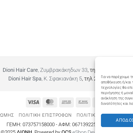
Dioni Hair Care
, Ζυμβρακάκηδων 33
, τηλ 28210 91906
Για να παρέχουμε τ
Dioni Hair Spa
, Κ. Σφακιανάκη 5
, τηλ 28210 94712
αποθήκευση ή/και 
τεχνολογίες θα επ
περιήγησης ή μοναδ
ανάκληση της συγκ
Visa
MasterCard
Cash
Bank
Google
δυνατότητες και λε
On
Transfer
Wallet
ΡΩΜΗΣ
ΠΟΛΙΤΙΚΉ ΕΠΙΣΤΡΟΦΏΝ
ΠΟΛΙΤΙΚΉ ΑΠΟΡΡΉΤΟΥ – 
Delivery
ΑΠΟΔΟ
ΓΕΜΗ: 073757158000 - ΑΦΜ: 067139225 ΔΟΥ:ΧΑΝΙΩΝ
©2025
ΔΙΩΝΗ
. Powered by
OCS
eShop Development
Engine