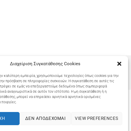
Διαχείριση Συγκατάθεσης Cookies
ην καλύτερη εμπειρία, χρησιμοποιούμε τεχνολογίες όπως cookies για την
την πρόσβαση σε πληροφορίες συσκευών. Η συγκατάθεση σε αυτές τις
ιτρέψει σε εμάς να επεξεργαστούμε δεδομένα όπως συμπεριφορά
ικά αναγνωριστικά σε αυτόν τον ιστότοπο. Η μη συγκατάθεση ή η
ατάθεσης, μπορεί να επηρεάσει αρνητικά αρνητικά ορισμένες
ιτουργίες.
COOKIES (ΕΕ)
ΧΉ
ΔΕΝ ΑΠΟΔΈΧΟΜΑΙ
VIEW PREFERENCES