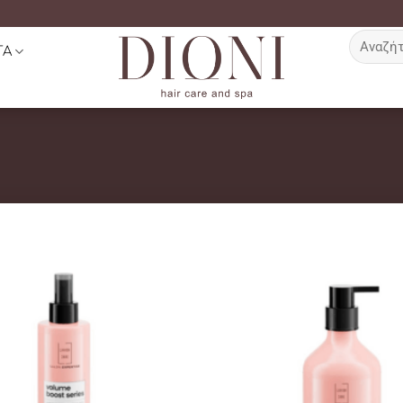
Αναζήτη
ΤΑ
για: