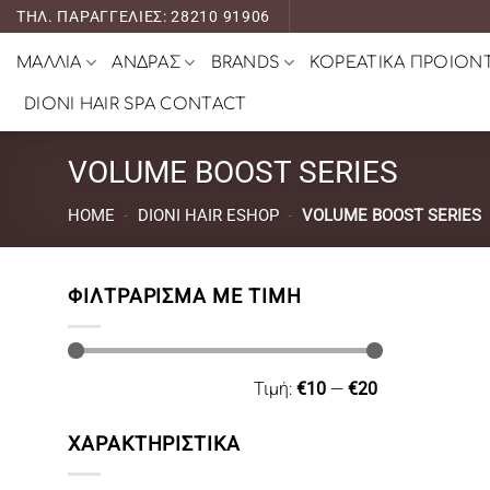
Μετάβαση
ΤΗΛ. ΠΑΡΑΓΓΕΛΙΕΣ: 28210 91906
στο
ΜΑΛΛΙΑ
ΑΝΔΡΑΣ
BRANDS
ΚΟΡΕΑΤΙΚΑ ΠΡΟΙΟΝ
περιεχόμενο
DIONI HAIR SPA CONTACT
VOLUME BOOST SERIES
HOME
-
DIONI HAIR ESHOP
-
VOLUME BOOST SERIES
ΦΙΛΤΡΆΡΙΣΜΑ ΜΕ ΤΙΜΉ
Ελάχιστη
Μέγιστη
Τιμή:
€10
—
€20
τιμή
τιμή
ΧΑΡΑΚΤΗΡΙΣΤΙΚΑ