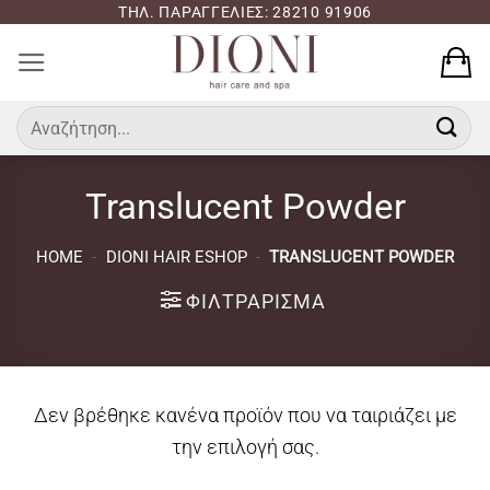
Μετάβαση
ΤΗΛ. ΠΑΡΑΓΓΕΛΙΕΣ: 28210 91906
στο
περιεχόμενο
Αναζήτηση
για:
Translucent Powder
HOME
-
DIONI HAIR ESHOP
-
TRANSLUCENT POWDER
ΦΙΛΤΡΆΡΙΣΜΑ
Δεν βρέθηκε κανένα προϊόν που να ταιριάζει με
την επιλογή σας.