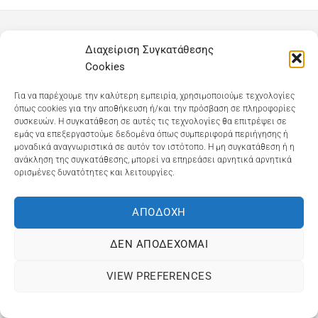
Dioni Hair Care
, Ζυμβρακάκηδων 33
, τηλ 28210
Διαχείριση Συγκατάθεσης
91906
Cookies
Dioni Hair Spa
, Κ. Σφακιανάκη 5
, τηλ 28210 94712
Για να παρέχουμε την καλύτερη εμπειρία, χρησιμοποιούμε τεχνολογίες
όπως cookies για την αποθήκευση ή/και την πρόσβαση σε πληροφορίες
συσκευών. Η συγκατάθεση σε αυτές τις τεχνολογίες θα επιτρέψει σε
εμάς να επεξεργαστούμε δεδομένα όπως συμπεριφορά περιήγησης ή
Visa
MasterCard
Cash
Bank
Google
μοναδικά αναγνωριστικά σε αυτόν τον ιστότοπο. Η μη συγκατάθεση ή η
On
Transfer
Wallet
ανάκληση της συγκατάθεσης, μπορεί να επηρεάσει αρνητικά αρνητικά
ΤΡΟΠΟΙ ΠΛΗΡΩΜΗΣ
ΠΟΛΙΤΙΚΉ ΕΠΙΣΤΡΟΦΏΝ
ορισμένες δυνατότητες και λειτουργίες.
Delivery
ΠΟΛΙΤΙΚΉ ΑΠΟΡΡΉΤΟΥ – COOKIES (ΕΕ)
ΓΕΜΗ: 073757158000 - ΑΦΜ: 067139225 ΔΟΥ:ΧΑΝΙΩΝ
ΑΠΟΔΟΧΉ
©2025
ΔΙΩΝΗ
. Powered by
OCS
eShop Development
Engine
ΔΕΝ ΑΠΟΔΈΧΟΜΑΙ
VIEW PREFERENCES