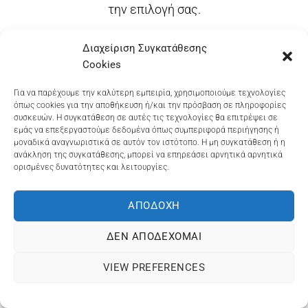
την επιλογή σας.
Διαχείριση Συγκατάθεσης
Cookies
Dioni Hair Care
, Ζυμβρακάκηδων 33
, τηλ 28210
Για να παρέχουμε την καλύτερη εμπειρία, χρησιμοποιούμε τεχνολογίες
91906
όπως cookies για την αποθήκευση ή/και την πρόσβαση σε πληροφορίες
Dioni Hair Spa
, Κ. Σφακιανάκη 5
, τηλ 28210 94712
συσκευών. Η συγκατάθεση σε αυτές τις τεχνολογίες θα επιτρέψει σε
εμάς να επεξεργαστούμε δεδομένα όπως συμπεριφορά περιήγησης ή
μοναδικά αναγνωριστικά σε αυτόν τον ιστότοπο. Η μη συγκατάθεση ή η
ανάκληση της συγκατάθεσης, μπορεί να επηρεάσει αρνητικά αρνητικά
ορισμένες δυνατότητες και λειτουργίες.
Visa
MasterCard
Cash
Bank
Google
On
Transfer
Wallet
ΤΡΟΠΟΙ ΠΛΗΡΩΜΗΣ
ΠΟΛΙΤΙΚΉ ΕΠΙΣΤΡΟΦΏΝ
Delivery
ΑΠΟΔΟΧΉ
ΠΟΛΙΤΙΚΉ ΑΠΟΡΡΉΤΟΥ – COOKIES (ΕΕ)
ΓΕΜΗ: 073757158000 - ΑΦΜ: 067139225 ΔΟΥ:ΧΑΝΙΩΝ
ΔΕΝ ΑΠΟΔΈΧΟΜΑΙ
©2025
ΔΙΩΝΗ
. Powered by
OCS
eShop Development
VIEW PREFERENCES
Engine