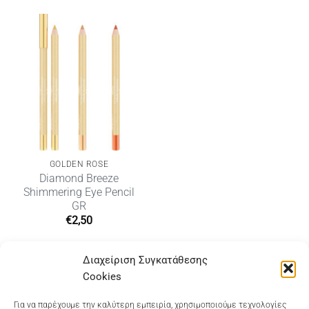
GOLDEN ROSE
Diamond Breeze
Shimmering Eye Pencil
GR
€
2,50
Διαχείριση Συγκατάθεσης
Cookies
Dioni Hair Care
, Ζυμβρακάκηδων 33
, τηλ 28210
Για να παρέχουμε την καλύτερη εμπειρία, χρησιμοποιούμε τεχνολογίες