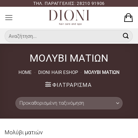
Μετάβαση
ΤΗΛ. ΠΑΡΑΓΓΕΛΙΕΣ: 28210 91906
στο
περιεχόμενο
Αναζήτηση
για:
ΜΟΛΥΒΙ ΜΑΤΙΩΝ
HOME
-
DIONI HAIR ESHOP
-
ΜΟΛΥΒΙ ΜΑΤΙΩΝ
ΦΙΛΤΡΆΡΙΣΜΑ
Μολύβι ματιών