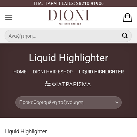
Μετάβαση
ΤΗΛ. ΠΑΡΑΓΓΕΛΙΕΣ: 28210 91906
στο
περιεχόμενο
Αναζήτηση
για:
Liquid Highlighter
HOME
-
DIONI HAIR ESHOP
-
LIQUID HIGHLIGHTER
ΦΙΛΤΡΆΡΙΣΜΑ
Liquid Highlighter