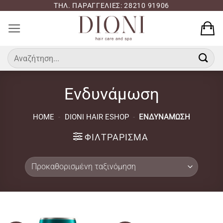
Μετάβαση
ΤΗΛ. ΠΑΡΑΓΓΕΛΙΕΣ: 28210 91906
στο
περιεχόμενο
Αναζήτηση
για:
Ενδυνάμωση
HOME
-
DIONI HAIR ESHOP
-
ΕΝΔΥΝΆΜΩΣΗ
ΦΙΛΤΡΆΡΙΣΜΑ