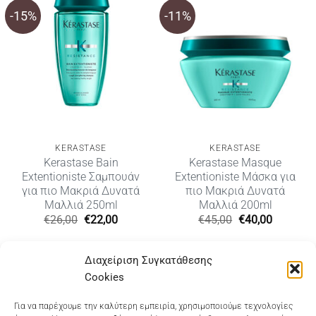
-15%
-11%
KERASTASE
KERASTASE
Kerastase Bain
Kerastase Masque
Extentioniste Σαμπουάν
Extentioniste Μάσκα για
για πιο Μακριά Δυνατά
πιο Μακριά Δυνατά
Μαλλιά 250ml
Μαλλιά 200ml
Original
Η
Original
Η
€
26,00
€
22,00
€
45,00
€
40,00
price
τρέχουσα
price
τρέχουσ
was:
τιμή
was:
τιμή
€26,00.
είναι:
€45,00.
είναι:
Διαχείριση Συγκατάθεσης
€22,00.
€40,00.
Cookies
Dioni Hair Care
, Ζυμβρακάκηδων 33
, τηλ 28210
Για να παρέχουμε την καλύτερη εμπειρία, χρησιμοποιούμε τεχνολογίες