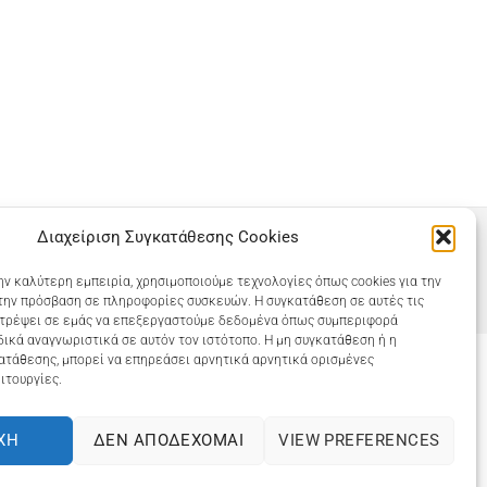
Διαχείριση Συγκατάθεσης Cookies
ην καλύτερη εμπειρία, χρησιμοποιούμε τεχνολογίες όπως cookies για την
την πρόσβαση σε πληροφορίες συσκευών. Η συγκατάθεση σε αυτές τις
ιτρέψει σε εμάς να επεξεργαστούμε δεδομένα όπως συμπεριφορά
ικά αναγνωριστικά σε αυτόν τον ιστότοπο. Η μη συγκατάθεση ή η
ατάθεσης, μπορεί να επηρεάσει αρνητικά αρνητικά ορισμένες
ιτουργίες.
COOKIES (ΕΕ)
ΧΉ
ΔΕΝ ΑΠΟΔΈΧΟΜΑΙ
VIEW PREFERENCES