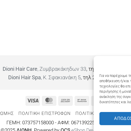
Dioni Hair Care
, Ζυμβρακάκηδων 33
, τηλ 28210 91906
Για να παρέχουμε τ
Dioni Hair Spa
, Κ. Σφακιανάκη 5
, τηλ 28210 94712
αποθήκευση ή/και 
τεχνολογίες θα επ
περιήγησης ή μοναδ
ανάκληση της συγκ
Visa
MasterCard
Cash
Bank
Google
δυνατότητες και λε
On
Transfer
Wallet
ΡΩΜΗΣ
ΠΟΛΙΤΙΚΉ ΕΠΙΣΤΡΟΦΏΝ
ΠΟΛΙΤΙΚΉ ΑΠΟΡΡΉΤΟΥ – 
Delivery
ΑΠΟΔΟ
ΓΕΜΗ: 073757158000 - ΑΦΜ: 067139225 ΔΟΥ:ΧΑΝΙΩΝ
©2025
ΔΙΩΝΗ
. Powered by
OCS
eShop Development
Engine