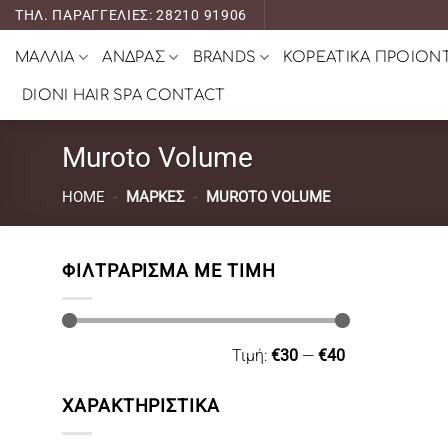
Μετάβαση
ΤΗΛ. ΠΑΡΑΓΓΕΛΙΕΣ: 28210 91906
στο
ΜΑΛΛΙΑ
ΑΝΔΡΑΣ
BRANDS
ΚΟΡΕΑΤΙΚΑ ΠΡΟΙΟΝ
περιεχόμενο
DIONI HAIR SPA CONTACT
Muroto Volume
HOME
-
ΜΆΡΚΕΣ
-
MUROTO VOLUME
ΦΙΛΤΡΆΡΙΣΜΑ ΜΕ ΤΙΜΉ
Ελάχιστη
Μέγιστη
Τιμή:
€30
—
€40
τιμή
τιμή
ΧΑΡΑΚΤΗΡΙΣΤΙΚΑ