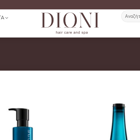
Αναζήτη
ΤΑ
για: