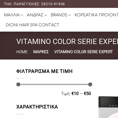
Μετάβαση
ΤΗΛ. ΠΑΡΑΓΓΕΛΙΕΣ: 28210 91906
στο
ΜΑΛΛΙΑ
ΑΝΔΡΑΣ
BRANDS
ΚΟΡΕΑΤΙΚΑ ΠΡΟΙΟΝ
περιεχόμενο
DIONI HAIR SPA CONTACT
VITAMINO COLOR SERIE EXPE
HOME
-
ΜΆΡΚΕΣ
-
VITAMINO COLOR SERIE EXPERT
ΦΙΛΤΡΆΡΙΣΜΑ ΜΕ ΤΙΜΉ
Ελάχιστη
Μέγιστη
Τιμή:
€10
—
€50
τιμή
τιμή
ΧΑΡΑΚΤΗΡΙΣΤΙΚΑ