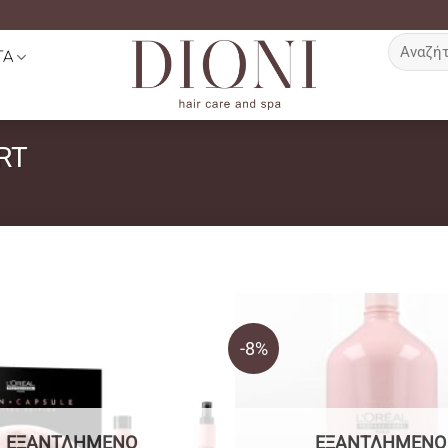
Αναζήτη
ΤΑ
για:
RT
-8%
ΕΞΑΝΤΛΗΜΈΝΟ
ΕΞΑΝΤΛΗΜΈΝΟ