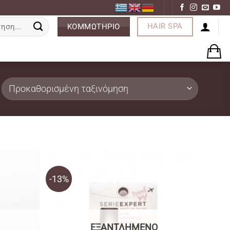
ση
HAIR SPA
ΚΟΜΜΩΤΗΡΙΟ
-13%
ΕΞΑΝΤΛΗΜΈΝΟ