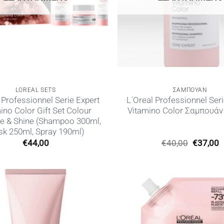
LOREAL SETS
ΣΑΜΠΟΥΑΝ
 Professionnel Serie Expert
L΄Oreal Professionnel Seri
ino Color Gift Set Colour
Vitamino Color Σαμπουάν
e & Shine (Shampoo 300ml,
k 250ml, Spray 190ml)
Original
€
44,00
€
40,00
€
37,00
price
τ
was:
τ
€40,00.
ε
€