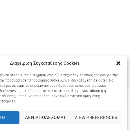
Διαχείριση Συγκατάθεσης Cookies
ην καλύτερη εμπειρία, χρησιμοποιούμε τεχνολογίες όπως cookies για την
την πρόσβαση σε πληροφορίες συσκευών. Η συγκατάθεση σε αυτές τις
ιτρέψει σε εμάς να επεξεργαστούμε δεδομένα όπως συμπεριφορά
ικά αναγνωριστικά σε αυτόν τον ιστότοπο. Η μη συγκατάθεση ή η
ατάθεσης, μπορεί να επηρεάσει αρνητικά αρνητικά ορισμένες
ιτουργίες.
COOKIES (ΕΕ)
ΧΉ
ΔΕΝ ΑΠΟΔΈΧΟΜΑΙ
VIEW PREFERENCES