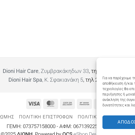
Dioni Hair Care
, Ζυμβρακάκηδων 33
, τηλ 28210 91906
Για να παρέχουμε τ
Dioni Hair Spa
, Κ. Σφακιανάκη 5
, τηλ 28210 94712
αποθήκευση ή/και 
τεχνολογίες θα επ
περιήγησης ή μοναδ
ανάκληση της συγκ
Visa
MasterCard
Cash
Bank
Google
δυνατότητες και λε
On
Transfer
Wallet
ΡΩΜΗΣ
ΠΟΛΙΤΙΚΉ ΕΠΙΣΤΡΟΦΏΝ
ΠΟΛΙΤΙΚΉ ΑΠΟΡΡΉΤΟΥ – 
Delivery
ΑΠΟΔΟ
ΓΕΜΗ: 073757158000 - ΑΦΜ: 067139225 ΔΟΥ:ΧΑΝΙΩΝ
©2025
ΔΙΩΝΗ
. Powered by
OCS
eShop Development
Engine