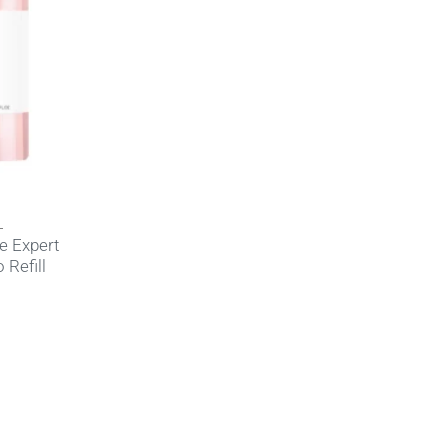
L
e Expert
Refill