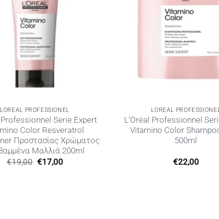
LOREAL PROFESSIONEL
LOREAL PROFESSIONE
 Professionnel Serie Expert
L’Oréal Professionnel Seri
amino Color Resveratrol
Vitamino Color Shampoo 
oner Προστασίας Χρώματος
500ml
 Βαμμένα Μαλλιά 200ml
Original
Η
€
19,00
€
17,00
€
22,00
price
τρέχουσα
was:
τιμή
€19,00.
είναι:
€17,00.