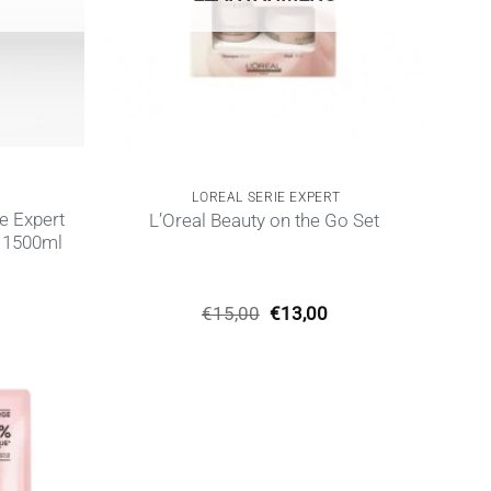
LOREAL SERIE EXPERT
e Expert
L’Oreal Beauty on the Go Set
 1500ml
Η
Original
Η
€
15,00
€
13,00
ρέχουσα
price
τρέχουσα
ιμή
was:
τιμή
ίναι:
€15,00.
είναι:
37,00.
€13,00.