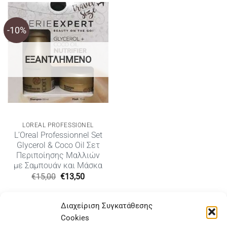
-10%
ΕΞΑΝΤΛΗΜΈΝΟ
LOREAL PROFESSIONEL
L’Oreal Professionnel Set
Glycerol & Coco Oil Σετ
Περιποίησης Μαλλιών
με Σαμπουάν και Μάσκα
Original
Η
€
15,00
€
13,50
price
τρέχουσα
was:
τιμή
€15,00.
είναι:
Διαχείριση Συγκατάθεσης
€13,50.
Cookies