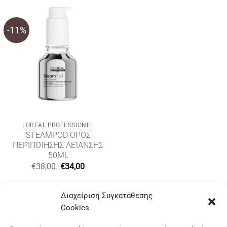
-11%
LOREAL PROFESSIONEL
STEAMPOD ΟΡΟΣ
ΠΕΡΙΠΟΊΗΣΗΣ ΛΕΊΑΝΣΗΣ
50ML
Original
Η
€
38,00
€
34,00
price
τρέχουσα
was:
τιμή
€38,00.
είναι:
Διαχείριση Συγκατάθεσης
€34,00.
Cookies