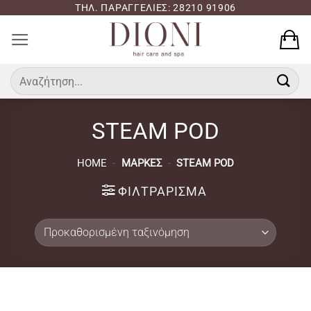
Μετάβαση
ΤΗΛ. ΠΑΡΑΓΓΕΛΙΕΣ: 28210 91906
στο
περιεχόμενο
Αναζήτηση
για:
STEAM POD
HOME
-
ΜΆΡΚΕΣ
-
STEAM POD
ΦΙΛΤΡΆΡΙΣΜΑ