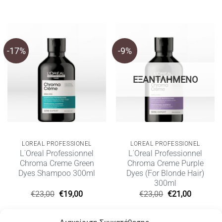
-17%
-9%
ΕΞΑΝΤΛΗΜΈΝΟ
LOREAL PROFESSIONEL
LOREAL PROFESSIONEL
L΄Oreal Professionnel
L΄Oreal Professionnel
Chroma Creme Green
Chroma Creme Purple
Dyes Shampoo 300ml
Dyes (For Blonde Hair)
300ml
Original
Η
Original
Η
€
23,00
€
19,00
€
23,00
€
21,00
price
τρέχουσα
price
τρέχουσ
was:
τιμή
was:
τιμή
€23,00.
είναι:
€23,00.
είναι: