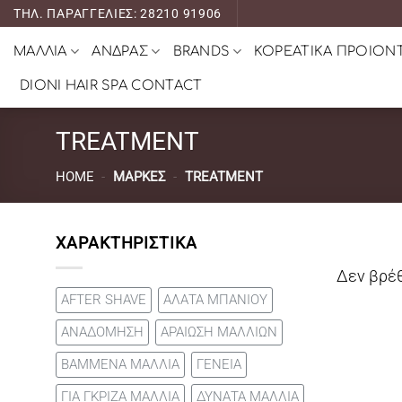
Μετάβαση
ΤΗΛ. ΠΑΡΑΓΓΕΛΙΕΣ: 28210 91906
στο
ΜΑΛΛΙΑ
ΑΝΔΡΑΣ
BRANDS
ΚΟΡΕΑΤΙΚΑ ΠΡΟΙΟΝ
περιεχόμενο
DIONI HAIR SPA CONTACT
TREATMENT
HOME
-
ΜΆΡΚΕΣ
-
TREATMENT
ΧΑΡΑΚΤΗΡΙΣΤΙΚΑ
Δεν βρέθ
AFTER SHAVE
ΑΛΑΤΑ ΜΠΑΝΙΟΥ
ΑΝΑΔΟΜΗΣΗ
ΑΡΑΙΩΣΗ ΜΑΛΛΙΩΝ
ΒΑΜΜΕΝΑ ΜΑΛΛΙΑ
ΓΕΝΕΙΑ
ΓΙΑ ΓΚΡΙΖΑ ΜΑΛΛΙΑ
ΔΥΝΑΤΑ ΜΑΛΛΙΑ